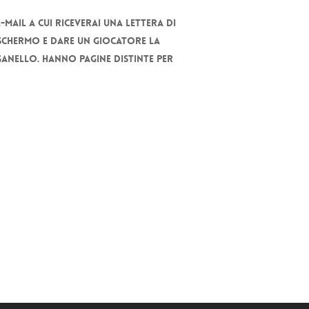
-mail a cui riceverai una lettera di
 schermo e dare un giocatore la
nganello. Hanno pagine distinte per