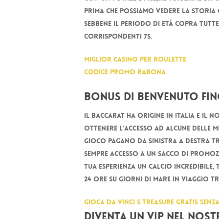
prima che possiamo vedere la storia c
Sebbene il periodo di età copra tutte
corrispondenti 7s.
Miglior Casino Per Roulette
Codice Promo Rabona
Bonus di benvenuto fino
Il baccarat ha origine in Italia e il 
ottenere l’accesso ad alcune delle mi
gioco pagano da sinistra a destra tr
sempre accesso a un sacco di promozi
tua esperienza un calcio incredibile, 
24 ore su giorni di mare in viaggio t
Gioca Da Vinci S Treasure Gratis Senz
Diventa un VIP nel nos