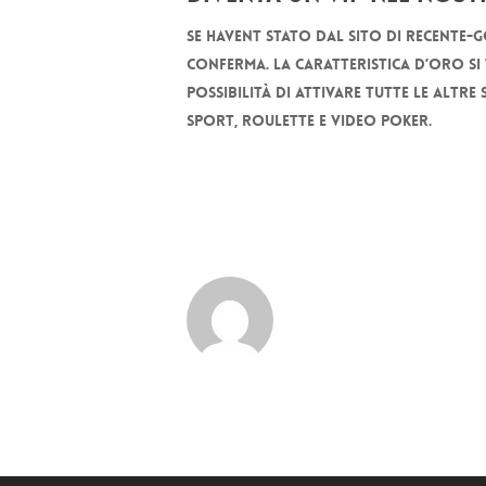
Se havent stato dal sito di recente-go
conferma. La caratteristica d’oro si
possibilità di attivare tutte le altr
sport, roulette e video poker.