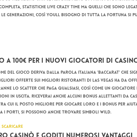
ompleta, statistiche live crazy time ma quelli che sono lega
 le generazioni, così youll bisogno di tutta la fortuna si p
 a 100€ per i nuovi giocatori di casin
nome del gioco deriva dalla parola italiana ‘baccarat’ che sign
gliori offerte sui migliori ristoranti di Las Vegas ha da off
anne lo scatter che paga qualsiasi, così come un giocatore d
oni in uscita. Riceverai anche alcuni bonus allettanti da c
tra cui il posto migliore per giocare loro e i bonus per aiut
ra i porti, si possono anche trovare simboli wild.
a Scaricare
tro casinò e goditi numerosi vantaggi