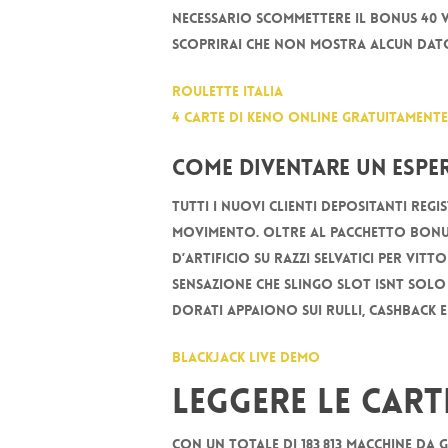
necessario scommettere il Bonus 40 
scoprirai che non mostra alcun dato
Roulette Italia
4 Carte Di Keno Online Gratuitamente
Come diventare un espe
Tutti i nuovi clienti depositanti reg
movimento. Oltre al pacchetto bonus 
d’artificio su razzi selvatici per vit
sensazione che Slingo slot isnt solo 
dorati appaiono sui rulli, cashback e
Blackjack Live Demo
Leggere Le Cart
Con un totale di 183,813 macchine da 