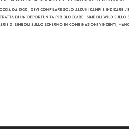
ccia da oggi, devi compilare solo alcuni campi e indicare l’e
 tratta di un’opportunità per bloccare i simboli wild sullo
e serie di simboli sullo schermo in combinazioni vincenti, ma