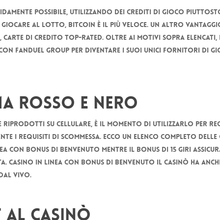
idamente possibile, utilizzando dei crediti di gioco piuttost
giocare al lotto, Bitcoin è il più veloce. Un altro vantaggi
i, carte di credito top-rated. Oltre ai motivi sopra elencati
con FanDuel Group per diventare i suoi unici fornitori di g
ma Rosso E Nero
 riprodotti su cellulare, è il momento di utilizzarlo per rec
ente i requisiti di scommessa. Ecco un elenco completo dell
nea con bonus di benvenuto mentre il bonus di 15 giri assicu
ta. Casino in linea con bonus di benvenuto il casinò ha anch
dal vivo.
t al casinò