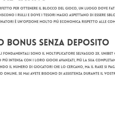
rfetto per ottenere il blocco del gioco, un luogo dove fa
iscono i rulli e dove i tesori magici aspettano di essere sbl
minatori è un’opzione molto più economica rispetto alle com
o Bonus Senza Deposito
 fondamentali sono il moltiplicatore selvaggio 2x. Unibet c
 più intensa con i loro giochi avanzati, più la sua completam
ndo il numero di giocatori che lo cercano, ma il rake si pag
 online. Se mai avete bisogno di assistenza durante il vos