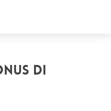
onus Di