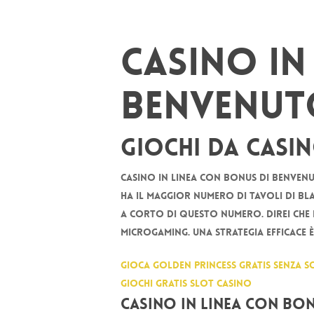
Casino In
Benvenut
Giochi da casin
Casino in linea con bonus di benvenu
ha il maggior numero di tavoli di bl
a corto di questo numero. Direi che la
Microgaming. Una strategia efficace 
Gioca Golden Princess Gratis Senza S
Giochi Gratis Slot Casino
Casino in linea con bo