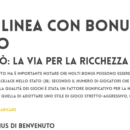
 Linea Con Bonu
o
ò: la via per la ricchezza
to ma è importante notare che molti bonus possono essere u
ackjack nello stato (28). Secondo il numero di giocatori ch
 qualità dei giochi è stata un fattore significativo per la n
è quella di adottare uno stile di gioco stretto-aggressivo, 
caricare
nus di benvenuto