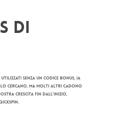
s Di
tilizzati senza un codice bonus, IA
e lo cercano, ma molti altri cadono
ostra crescita fin dall’inizio,
Qickspin.