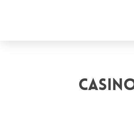
Skip
to
main
content
Casino