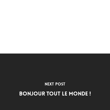
Next Post
Bonjour tout le monde !