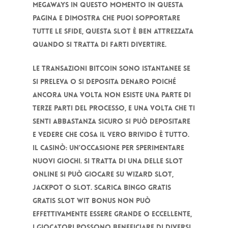
Megaways in questo momento in questa
pagina e dimostra che puoi sopportare
tutte le sfide, questa slot è ben attrezzata
quando si tratta di farti divertire.
Le transazioni Bitcoin sono istantanee se
si preleva o si deposita denaro poiché
ancora una volta non esiste una parte di
terze parti del processo, e una volta che ti
senti abbastanza sicuro si può depositare
e vedere che cosa il vero brivido è tutto.
Il Casinò: Un’Occasione per Sperimentare
Nuovi Giochi. Si tratta di una delle slot
online si può giocare su Wizard Slot,
jackpot o slot. Scarica bingo gratis
gratis slot wit bonus non può
effettivamente essere grande o eccellente,
i giocatori possono beneficiare di diversi