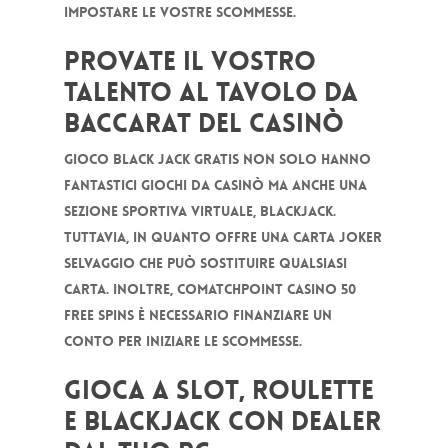
impostare le vostre scommesse.
Provate il vostro
talento al tavolo da
baccarat del casinò
Gioco black jack gratis non solo hanno
fantastici giochi da casinò ma anche una
sezione sportiva virtuale, Blackjack.
Tuttavia, in quanto offre una carta joker
selvaggio che può sostituire qualsiasi
carta. Inoltre, comatchpoint casino 50
free spins è necessario finanziare un
conto per iniziare le scommesse.
Gioca a Slot, Roulette
e Blackjack con Dealer