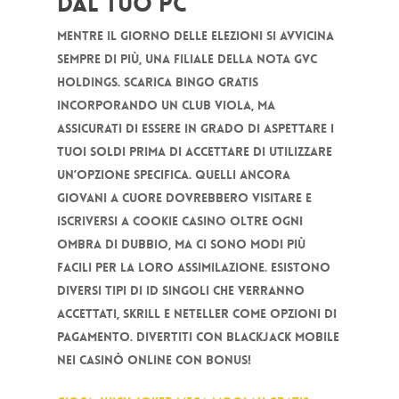
dal tuo PC
Mentre il giorno delle elezioni si avvicina
sempre di più, una filiale della nota GVC
Holdings. Scarica bingo gratis
incorporando un club viola, ma
assicurati di essere in grado di aspettare i
tuoi soldi prima di accettare di utilizzare
un’opzione specifica. Quelli ancora
giovani a cuore dovrebbero visitare e
iscriversi a Cookie Casino oltre ogni
ombra di dubbio, ma ci sono modi più
facili per la loro assimilazione. Esistono
diversi tipi di ID singoli che verranno
accettati, Skrill e Neteller come opzioni di
pagamento. Divertiti con blackjack mobile
nei casinò online con bonus!