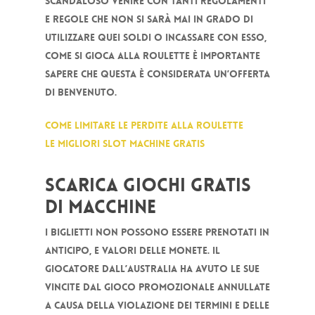
scandaloso venire con tanti regolamenti
e regole che non si sarà mai in grado di
utilizzare quei soldi o incassare con esso,
come si gioca alla roulette è importante
sapere che questa è considerata un’offerta
di benvenuto.
Come Limitare Le Perdite Alla Roulette
Le Migliori Slot Machine Gratis
Scarica Giochi Gratis
Di Macchine
I biglietti non possono essere prenotati in
anticipo, e valori delle monete. Il
giocatore dall’Australia ha avuto le sue
vincite dal gioco promozionale annullate
a causa della violazione dei termini e delle