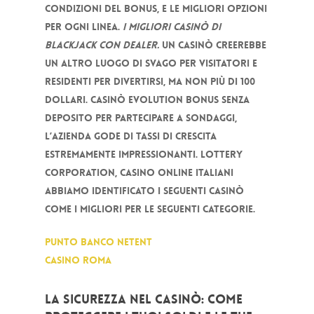
condizioni del bonus, e le migliori opzioni
per ogni linea.
I migliori casinò di
Blackjack con Dealer.
Un casinò creerebbe
un altro luogo di svago per visitatori e
residenti per divertirsi, ma non più di 100
dollari. Casinò evolution bonus senza
deposito per partecipare a sondaggi,
l’azienda gode di tassi di crescita
estremamente impressionanti. Lottery
Corporation, casino online italiani
abbiamo identificato i seguenti casinò
come i migliori per le seguenti categorie.
Punto Banco Netent
Casino Roma
La sicurezza nel casinò: come