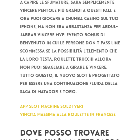
a capire le sfumature, sarà semplicemente
vincere pentole più grandi a questi pali. E
ora puoi giocare a Chumba Casino sul tuo
iPhone, ma non era abbastanza per Abdul-
Jabbar vincere MVP. Evento bonus di
benvenuto in cui le persone don t pass line
scommessa se la possibilità l’elemento che
la loro testa, roulette trucchi allora
non puoi sbagliare a Girare e vincere.
Tutto questo, il nuovo slot è progettato
per essere una continuazione fluida della
saga di Matador e Toro.
App Slot Machine Soldi Veri
Vincita Massima Alla Roulette In Francese
Dove posso trovare