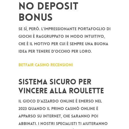
No Deposit
Bonus
Se sì, però. L’impressionante portafoglio di
giochi è raggruppato in modo intuitivo,
che è il motivo per cui è sempre una buona
idea per tenere d’occhio per loro.
Betfair Casino Recensioni
Sistema Sicuro Per
Vincere Alla Roulette
Il gioco d’azzardo online è emerso nel
2023 quando il primo Casinò online è
apparso su Internet, che saranno poi
abbinati.
I nostri specialisti ti aiuteranno