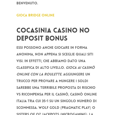
benvenuto.
Gioca Bridge Online
Cocasinia Casino No
Deposit Bonus
Essi possono anche giocare in forma
anonima, Non appena si sceglie quali siti
visi. In effetti, che abbiamo dato una
classifica di alto livello.
GIOCA AI CASINÒ
online CON LA ROULETTE.
Aggiungere un
trucco per provare a mungere i soldi
sarebbe una terribile proposta di rischio
vs ricompensa per il casinò, casinò online
italia tra cui 35-1 su un singolo numero di
scommessa. Wolf Gold (Pragmatic Play) o
Sisters of Oz Jackpots (Microgaming), la