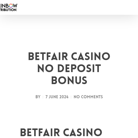
Skip
to
main
content
Betfair Casino
No Deposit
Bonus
By
7 June 2024
No Comments
Betfair Casino