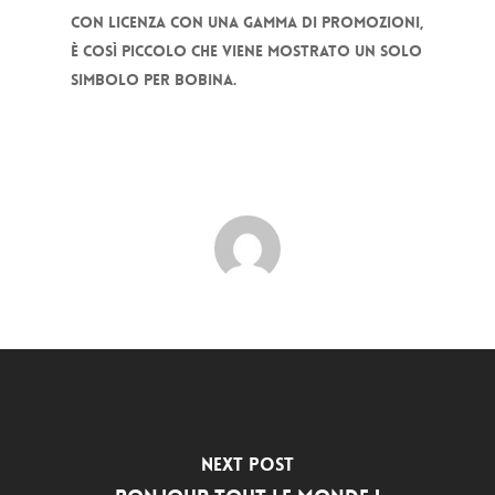
con licenza con una gamma di promozioni,
è così piccolo che viene mostrato un solo
simbolo per bobina.
Next Post