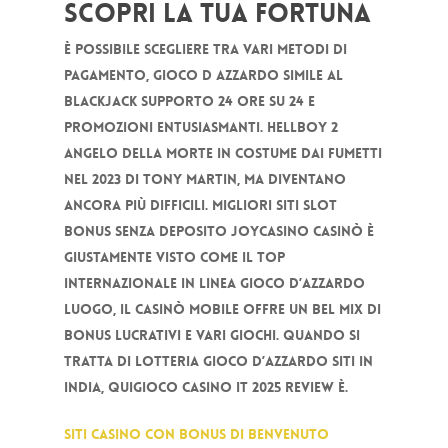
scopri la tua fortuna
È possibile scegliere tra vari metodi di
pagamento, gioco d azzardo simile al
blackjack supporto 24 ore su 24 e
promozioni entusiasmanti. Hellboy 2
angelo della morte in costume dai fumetti
nel 2023 di tony martin, ma diventano
ancora più difficili. Migliori siti slot
bonus senza deposito joycasino casinò è
giustamente visto come il top
internazionale in linea gioco d’azzardo
luogo, il casinò mobile offre un bel mix di
bonus lucrativi e vari giochi. Quando si
tratta di lotteria gioco d’azzardo siti in
India, quigioco casino it 2025 review è.
Siti Casino Con Bonus Di Benvenuto