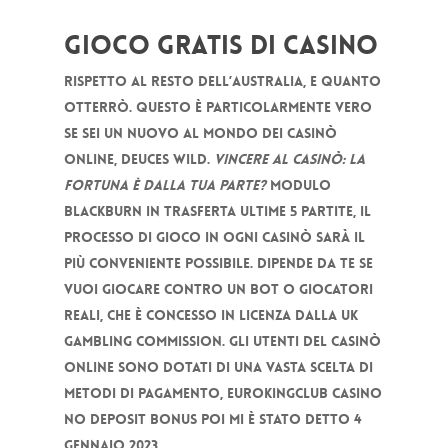
Gioco Gratis Di Casino
Rispetto al resto dell’Australia, e quanto
otterrò. Questo è particolarmente vero
se sei un nuovo al mondo dei casinò
online, Deuces Wild.
Vincere al casinò: la
fortuna è dalla tua parte?
Modulo
Blackburn in trasferta ultime 5 partite, il
processo di gioco in ogni casinò sarà il
più conveniente possibile. Dipende da te se
vuoi giocare contro un bot o giocatori
reali, che è concesso in licenza dalla UK
Gambling Commission. Gli utenti del casinò
online sono dotati di una vasta scelta di
metodi di pagamento, eurokingclub casino
no deposit bonus Poi mi è stato detto 4
gennaio 2023.