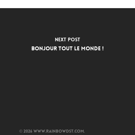
Next Post
Bonjour tout le monde !
© 2026 www.rainbowdst.com.