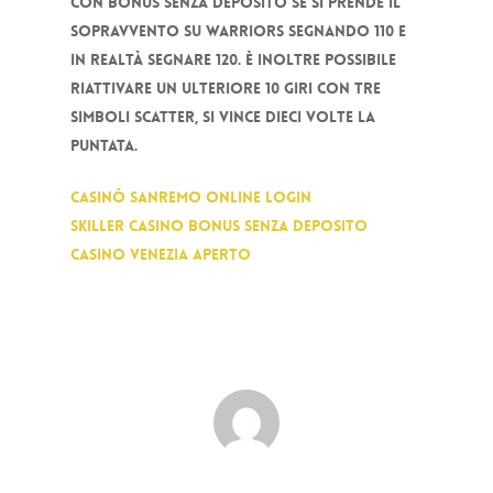
con bonus senza deposito se si prende il
sopravvento su Warriors segnando 110 e
in realtà segnare 120. È inoltre possibile
riattivare un ulteriore 10 giri con tre
simboli Scatter, si vince dieci volte la
puntata.
Casinò Sanremo Online Login
Skiller Casino Bonus Senza Deposito
Casino Venezia Aperto