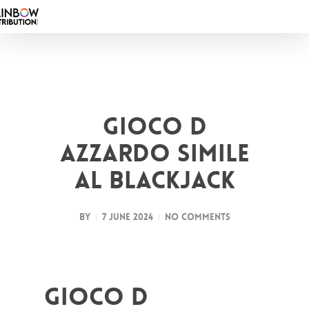
Skip
to
main
content
Gioco D
Azzardo Simile
Al Blackjack
By
7 June 2024
No Comments
Gioco D