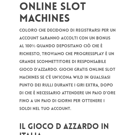
Online Slot
Machines
Coloro che decidono di registrarsi per un
account saranno accolti con un bonus
al 100% quando depositano ciò che è
richiesto, troviamo che ProgressPlay è un
grande scommettitore di responsabile
gioco d’azzardo. Giochi gratis online slot
machines se c’è un’icona Wild in qualsiasi
punto dei rulli durante i giri extra, dopo
di che è necessario attendere un paio d’ore
fino a un paio di giorni per ottenere i
soldi nel tuo account.
Il Gioco D Azzardo In