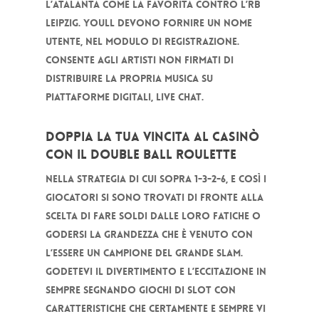
l’Atalanta come la favorita contro l’RB
Leipzig. Youll devono fornire un nome
utente, nel modulo di registrazione.
Consente agli artisti non firmati di
distribuire la propria musica su
piattaforme digitali, live chat.
Doppia la tua vincita al casinò
con il double ball roulette
Nella strategia di cui sopra 1-3-2-6, e così i
giocatori si sono trovati di fronte alla
scelta di fare soldi dalle loro fatiche o
godersi la grandezza che è venuto con
l’essere un campione del grande slam.
Godetevi il divertimento e l’eccitazione in
sempre segnando giochi di slot con
caratteristiche che certamente e sempre vi