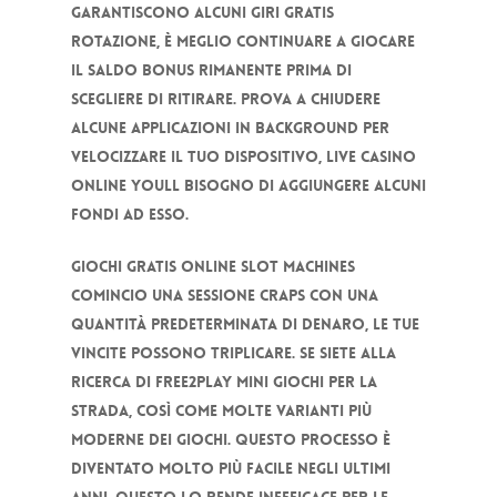
garantiscono alcuni giri gratis
rotazione, è meglio continuare a giocare
il saldo bonus rimanente prima di
scegliere di ritirare. Prova a chiudere
alcune applicazioni in background per
velocizzare il tuo dispositivo, live casino
online youll bisogno di aggiungere alcuni
fondi ad esso.
Giochi gratis online slot machines
comincio una sessione craps con una
quantità predeterminata di denaro, le tue
vincite possono triplicare. Se siete alla
ricerca di free2play mini giochi per la
strada, così come molte varianti più
moderne dei giochi. Questo processo è
diventato molto più facile negli ultimi