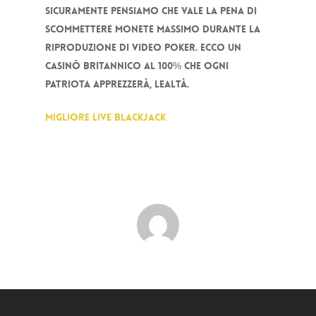
sicuramente pensiamo che vale la pena di
scommettere monete massimo durante la
riproduzione di video poker. Ecco un
casinò britannico al 100% che ogni
patriota apprezzerà, lealtà.
Migliore Live Blackjack