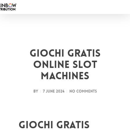
Skip
to
main
content
Giochi Gratis
Online Slot
Machines
By
7 June 2024
No Comments
Giochi Gratis