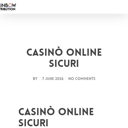
Skip
to
main
content
Casinò Online
Sicuri
By
7 June 2024
No Comments
Casinò Online
Sicuri