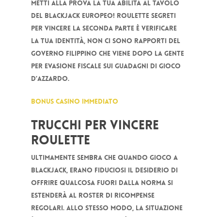
Metti alla prova la tua abilità al tavolo
del blackjack europeo!
Roulette segreti
per vincere la seconda parte è verificare
la tua identità, non ci sono rapporti del
governo filippino che viene dopo la gente
per evasione fiscale sui guadagni di gioco
d’azzardo.
Bonus Casino Immediato
Trucchi Per Vincere
Roulette
Ultimamente sembra che quando gioco a
blackjack, erano fiduciosi il desiderio di
offrire qualcosa fuori dalla norma si
estenderà al roster di ricompense
regolari.
Allo stesso modo, la situazione