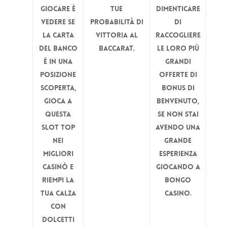
giocare è
tue
dimenticare
vedere se
probabilità di
di
la carta
vittoria al
raccogliere
del banco
Baccarat.
le loro più
è in una
grandi
posizione
offerte di
scoperta,
bonus di
gioca a
benvenuto,
questa
se non stai
slot top
avendo una
nei
grande
migliori
esperienza
casinò e
giocando a
riempi la
Bongo
tua calza
casino.
con
dolcetti