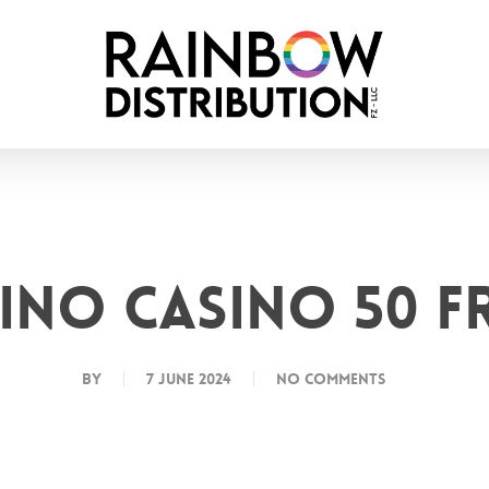
no Casino 50 Fr
By
7 June 2024
No Comments