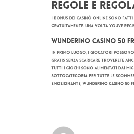
Regole e regola
I bonus dei casinò online sono fatti 
gratuitamente. Una volta youve regi
Wunderino casino 50 fr
In primo luogo, i giocatori possono 
gratis senza scaricare troverete anche
Tutti i giochi sono alimentati dai mi
sottocategoria per tutte le scommesse
emozionante, wunderino casino 50 fre