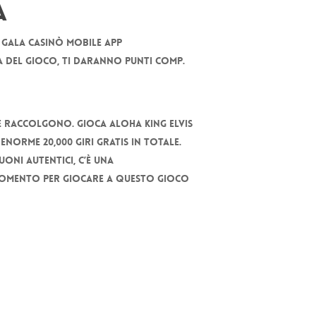
a
l Gala Casinò mobile app
a del gioco, ti daranno punti Comp.
he raccolgono. Gioca aloha king elvis
enorme 20,000 giri gratis in totale.
oni autentici, c’è una
i momento per giocare a questo gioco