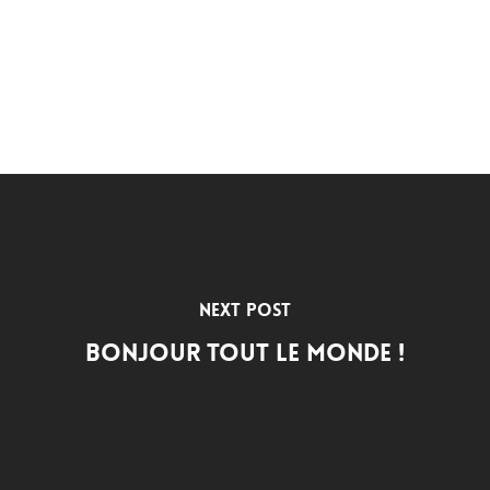
Next Post
Bonjour tout le monde !