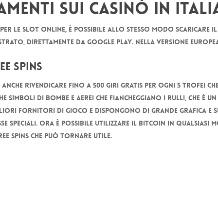
menti sui casinò in itali
per le slot online, è possibile allo stesso modo scaricare i
strato, direttamente da Google Play. Nella versione europe
ee spins
anche rivendicare fino a 500 Giri Gratis per ogni 5 trofei c
 simboli di bombe e aerei che fiancheggiano i rulli, che è un 
gliori fornitori di gioco e dispongono di grande grafica e su
 speciali. Ora è possibile utilizzare il bitcoin in qualsias
e spins che può tornare utile.