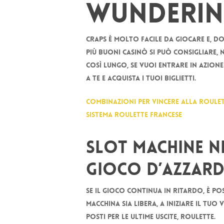
Wunderino
Craps è molto facile da giocare e, 
più buoni casinò si può consigliare, 
così lungo, se vuoi entrare in azion
a te e acquista i tuoi biglietti.
Combinazioni Per Vincere Alla Roule
Sistema Roulette Francese
Slot Machine ne
gioco d’azzar
Se il gioco continua in ritardo, è pos
macchina sia libera, a iniziare il tuo 
posti per le ultime uscite, roulette.