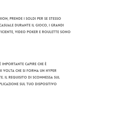
on, prende i soldi per se stesso
 casuale durante il gioco, i grandi
ficiente, video poker e roulette sono
è importante capire che è
gni volta che si forma un Hyper
e. Il requisito di scommessa sul
plicazione sul tuo dispositivo