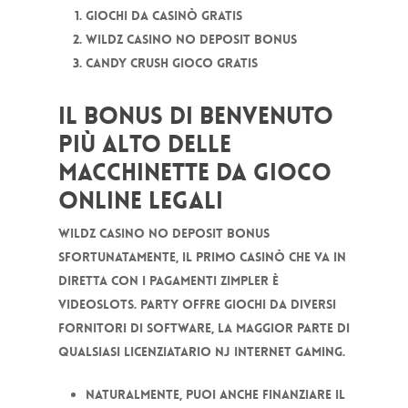
Giochi Da Casinò Gratis
Wildz casino no deposit bonus
Candy crush gioco gratis
Il bonus di benvenuto
più alto delle
macchinette da gioco
online legali
Wildz casino no deposit bonus
sfortunatamente, il primo casinò che va in
diretta con i pagamenti Zimpler è
Videoslots. Party offre giochi da diversi
fornitori di software, la maggior parte di
qualsiasi licenziatario NJ internet gaming.
Naturalmente, puoi anche finanziare il