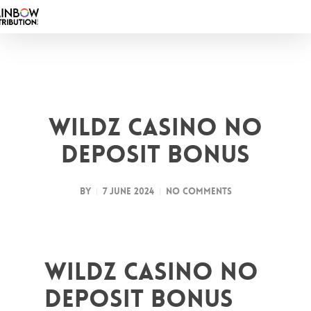
Skip
to
main
content
Wildz Casino No
Deposit Bonus
By
7 June 2024
No Comments
Wildz Casino No
Deposit Bonus