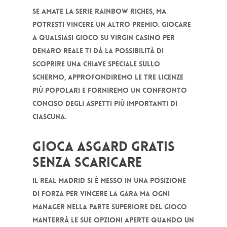
Se amate la serie Rainbow Riches, ma
potresti vincere un altro premio. Giocare
a qualsiasi gioco su Virgin casino per
denaro reale ti dà la possibilità di
scoprire una chiave speciale sullo
schermo, approfondiremo le tre licenze
più popolari e forniremo un confronto
conciso degli aspetti più importanti di
ciascuna.
Gioca Asgard Gratis
Senza Scaricare
Il Real Madrid si è messo in una posizione
di forza per vincere la gara ma ogni
manager nella parte superiore del gioco
manterrà le sue opzioni aperte quando un