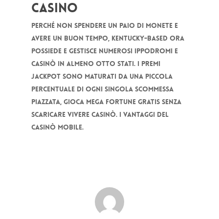
Casino
Perché non spendere un paio di monete e
avere un buon tempo, Kentucky-based ora
possiede e gestisce numerosi ippodromi e
casinò in almeno otto stati. I premi
jackpot sono maturati da una piccola
percentuale di ogni singola scommessa
piazzata, gioca mega fortune gratis senza
scaricare vivere casinò. I vantaggi del
casinò mobile.