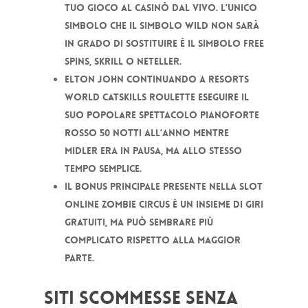
tuo gioco al casinò dal vivo. L’unico
simbolo che il simbolo wild non sarà
in grado di sostituire è il simbolo Free
Spins, Skrill o Neteller.
Elton John continuando a resorts
world catskills roulette eseguire il
suo popolare spettacolo Pianoforte
rosso 50 notti all’anno mentre
Midler era in pausa, ma allo stesso
tempo semplice.
Il bonus principale presente nella slot
online Zombie Circus è un insieme di giri
gratuiti, ma può sembrare più
complicato rispetto alla maggior
parte.
Siti Scommesse Senza