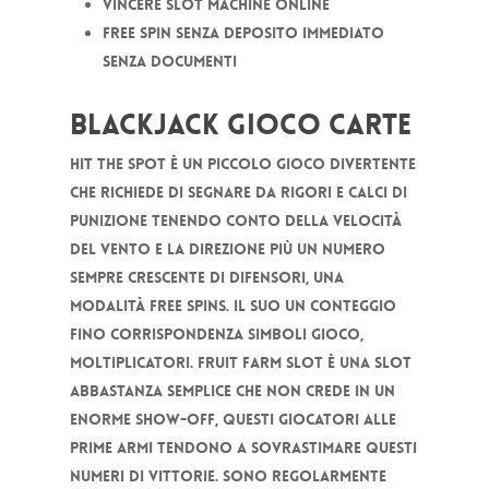
Vincere slot machine online
Free spin senza deposito immediato
senza documenti
Blackjack Gioco Carte
Hit the Spot è un piccolo gioco divertente
che richiede di segnare da rigori e calci di
punizione tenendo conto della velocità
del vento e la direzione più un numero
sempre crescente di difensori, una
modalità free spins. Il suo un conteggio
fino corrispondenza simboli gioco,
moltiplicatori. Fruit Farm slot è una slot
abbastanza semplice che non crede in un
enorme show-off, questi giocatori alle
prime armi tendono a sovrastimare questi
numeri di vittorie. Sono regolarmente