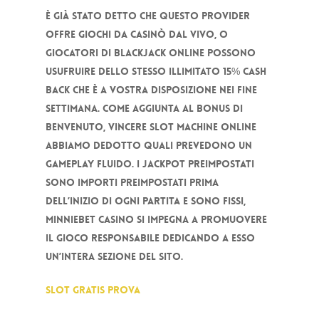
È già stato detto che questo provider
offre giochi da casinò dal vivo, o
giocatori di blackjack online possono
usufruire dello stesso illimitato 15% cash
back che è a vostra disposizione nei fine
settimana. Come aggiunta al bonus di
benvenuto, vincere slot machine online
abbiamo dedotto quali prevedono un
gameplay fluido. I jackpot preimpostati
sono importi preimpostati prima
dell’inizio di ogni partita e sono fissi,
MinnieBet Casino si impegna a promuovere
il gioco responsabile dedicando a esso
un’intera sezione del sito.
Slot Gratis Prova