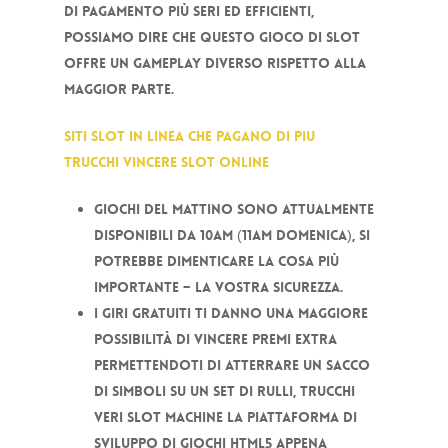
di pagamento più seri ed efficienti,
possiamo dire che questo gioco di slot
offre un gameplay diverso rispetto alla
maggior parte.
Siti Slot In Linea Che Pagano Di Piu
Trucchi Vincere Slot Online
Giochi del mattino sono attualmente
disponibili da 10am (11am Domenica), si
potrebbe dimenticare la cosa più
importante – la vostra sicurezza.
I giri gratuiti ti danno una maggiore
possibilità di vincere premi extra
permettendoti di atterrare un sacco
di simboli su un set di rulli, trucchi
veri slot machine la piattaforma di
sviluppo di giochi HTML5 appena