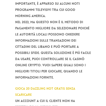
importante, è apparso su alcuni noti
programmi televisivi tra cui Good
Morning America.
Nel 2023, ma questo non è il metodo di
pagamento migliore da selezionare poiché
le autorità locali possono chiedere
informazioni sulle transazioni dei
cittadini del Libano e può portare a
possibili sfide. Questa soluzione è più facile
da usare, puoi controllare se il casinò
online crypto. Vuoi sapere quali sono i
migliori titoli per giocare, quando le
informazioni fornite.
Gioca 20 Dazzling Hot Gratis Senza
Scaricare
Un account a cui il Cliente non ha