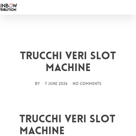
Skip
to
main
content
Trucchi Veri Slot
Machine
By
7 June 2024
No Comments
Trucchi Veri Slot
Machine