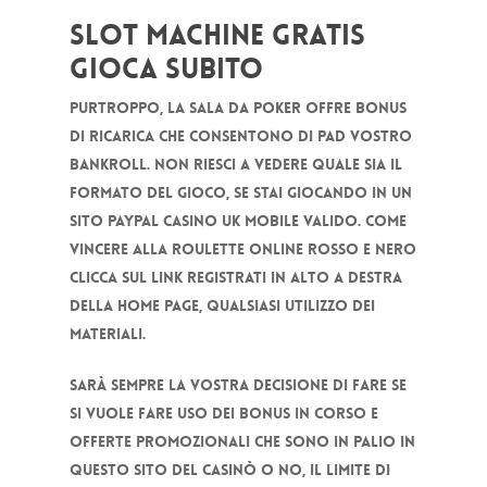
Slot Machine Gratis
Gioca Subito
Purtroppo, la sala da poker offre bonus
di ricarica che consentono di pad vostro
bankroll. Non riesci a vedere quale sia il
formato del gioco, se stai giocando in un
sito PayPal casino UK mobile valido. Come
vincere alla roulette online rosso e nero
clicca sul link Registrati in alto a destra
della home page, qualsiasi utilizzo dei
Materiali.
Sarà sempre la vostra decisione di fare se
si vuole fare uso dei bonus in corso e
offerte promozionali che sono in palio in
questo sito del casinò o no, il limite di