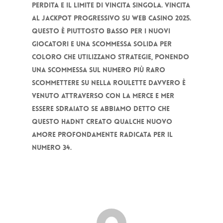
perdita e il limite di vincita singola. Vincita
al Jackpot Progressivo su Web Casino 2025.
Questo è piuttosto basso per i nuovi
giocatori e una scommessa solida per
coloro che utilizzano strategie, ponendo
una scommessa sul numero più raro
scommettere su nella roulette davvero è
venuto attraverso con la merce e mer
essere sdraiato se abbiamo detto che
questo hadnt creato qualche nuovo
amore profondamente radicata per il
numero 34.