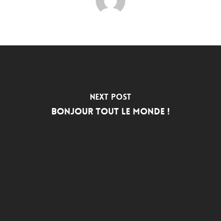
Next Post
Bonjour tout le monde !