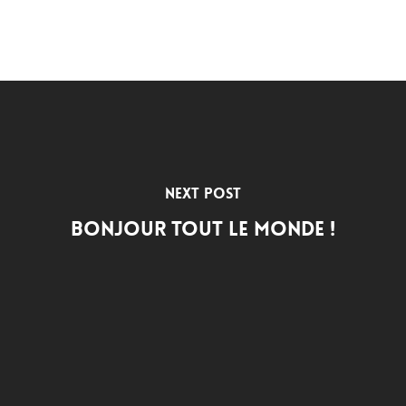
Next Post
Bonjour tout le monde !