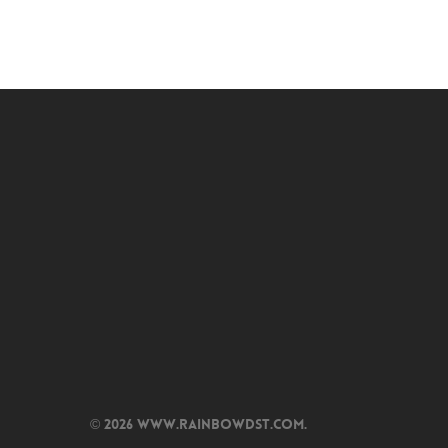
© 2026 www.rainbowdst.com.