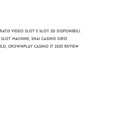
atis video slot e slot 3D disponibili.
 slot machine, snai casino giro
ild, crownplay casino it 2025 review