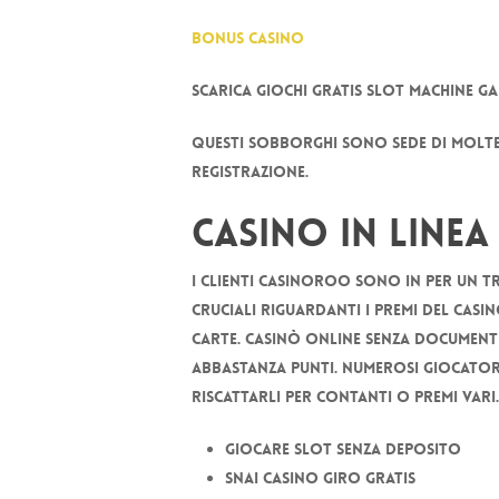
Bonus Casino
Scarica giochi gratis slot machine ga
Questi sobborghi sono sede di molte 
registrazione.
Casino In Linea
I clienti CasinoRoo sono in per un t
cruciali riguardanti i premi del casi
carte. Casinò online senza documenti
abbastanza punti. Numerosi giocatori
riscattarli per contanti o premi vari.
Giocare Slot Senza Deposito
Snai casino giro gratis