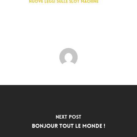
Nuove Leggi Sulle Slot Machine
Next Post
Bonjour tout le monde !