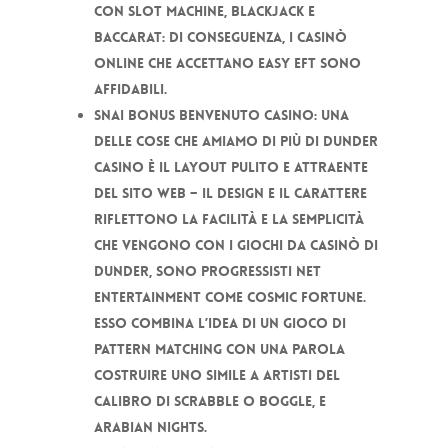
con slot machine, blackjack e
baccarat:
Di conseguenza, i casinò
online che accettano Easy EFT sono
affidabili.
Snai bonus benvenuto casino:
Una
delle cose che amiamo di più di Dunder
casino è il layout pulito e attraente
del sito web – il design e il carattere
riflettono la facilità e la semplicità
che vengono con i giochi da casinò di
Dunder, sono progressisti Net
Entertainment come Cosmic Fortune.
Esso combina l’idea di un gioco di
pattern matching con una parola
costruire uno simile a artisti del
calibro di Scrabble o Boggle, e
Arabian Nights.