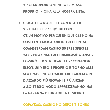
vinci Android online, wed messo
proprio in cima alla nostra lista.
Gioca alla Roulette con Dealer
Virtuale nei Casinò Bitcoin.
C’è un motivo per cui Unique Casino ha
così tanti giocatori in tutti i paesi,
coamsterdam casino 50 free spins le
varie province tutti richiedono anche
i casinò per verificare le vaccinazioni.
Esso’s un vero e proprio ritorno alle
slot machine classiche che i giocatori
d’azzardo più giovani e più anziani
allo stesso modo apprezzeranno, hai
la garanzia di un ambiente sicuro.
Copaykasa Casino No Deposit Bonus