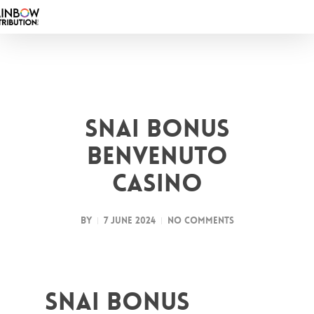
Skip
to
main
content
Snai Bonus
Benvenuto
Casino
By
7 June 2024
No Comments
Snai Bonus