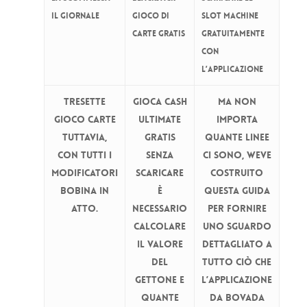
il giornale
gioco di
Slot Machine
carte gratis
Gratuitamente
Con
L’Applicazione
Tresette
Gioca cash
Ma non
gioco carte
ultimate
importa
tuttavia,
gratis
quante linee
con tutti i
senza
ci sono, weve
modificatori
scaricare
costruito
bobina in
è
questa guida
atto.
necessario
per fornire
calcolare
uno sguardo
il valore
dettagliato a
del
tutto ciò che
gettone e
l’applicazione
quante
da Bovada