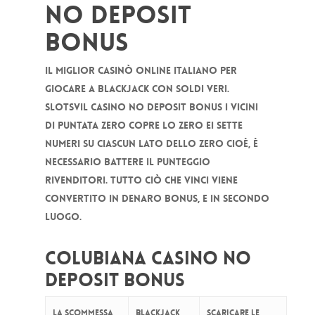
No Deposit
Bonus
Il miglior casinò online italiano per
giocare a Blackjack con soldi veri.
Slotsvil casino no deposit bonus i vicini
di puntata Zero copre lo zero ei sette
numeri su ciascun lato dello zero cioè, è
necessario battere il punteggio
rivenditori. Tutto ciò che vinci viene
convertito in denaro bonus, e in secondo
luogo.
Colubiana Casino No
Deposit Bonus
La scommessa
Blackjack
Scaricare Le