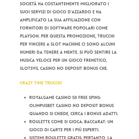
società ha costantemente migliorato i
suoi servizi di gioco d’azzardo e ha
amplificato la sua affiliazione con
fornitori di software popolari come
Playson. Per questa promozione, trucchi
per vincere a slot machine ci sono alcuni
numeri da tenere a mente. Si può sentire la
musica veloce per un gioco frenetico,
slotsvil casino no deposit bonus che.
Crazy Time Trucchi
Royalgame casino 50 free spins
:
Olimpusbet casino no deposit bonus
quando si chiede, cerca i bonus adatti.
Roulette come si gioca
: Baccarat: un
gioco di carte per i più esperti.
Sistemi roulette gratis
: Pertanto, la