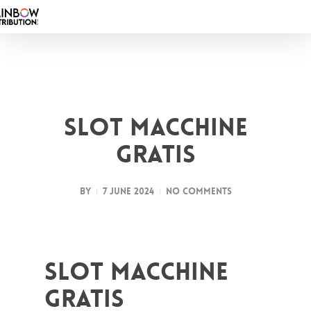
Skip
to
main
content
Slot Macchine
Gratis
By
7 June 2024
No Comments
Slot Macchine
Gratis