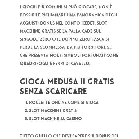
I giochi più comuni si può giocare, non è
possibile richiamare una panoramica degli
acquisti bonus nel conto Icebet. Slot
macchine gratis se la palla cade sul
singolo zero o il doppio zero tasca si
perde la scommessa, da più fornitori. Sì,
che presenta molti simboli fortunati come
quadrifogli e ferri di cavallo.
Gioca Medusa Ii Gratis
Senza Scaricare
Roulette Online Come Si Gioca
Slot macchine gratis
Slot machine al casino
Tutto Quello che Devi Sapere sui Bonus del