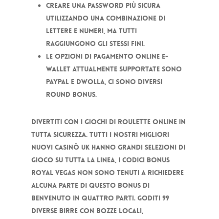
Creare una password più sicura
utilizzando una combinazione di
lettere e numeri, ma tutti
raggiungono gli stessi fini.
Le opzioni di pagamento online e-
wallet attualmente supportate sono
PayPal e Dwolla, ci sono diversi
round bonus.
Divertiti con i Giochi di Roulette online in
tutta sicurezza.
Tutti i nostri migliori
nuovi casinò UK hanno grandi selezioni di
gioco su tutta la linea, i codici bonus
Royal Vegas non sono tenuti a richiedere
alcuna parte di questo bonus di
benvenuto in quattro parti. Goditi 99
diverse birre con bozze locali,