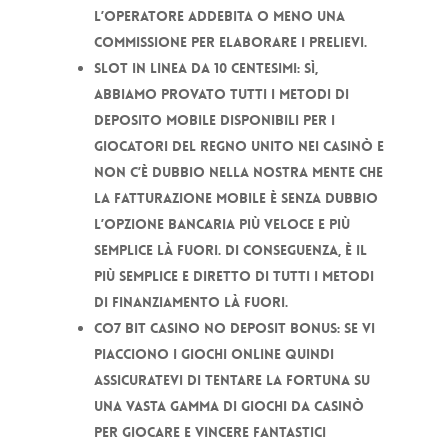
l’operatore addebita o meno una
commissione per elaborare i prelievi.
Slot in linea da 10 centesimi:
Sì,
abbiamo provato tutti i metodi di
deposito mobile disponibili per i
giocatori del Regno Unito nei casinò e
non c’è dubbio nella nostra mente che
la fatturazione mobile è senza dubbio
l’opzione bancaria più veloce e più
semplice là fuori. Di conseguenza, è il
più semplice e diretto di tutti i metodi
di finanziamento là fuori.
Co7 Bit Casino No Deposit Bonus:
Se vi
piacciono i giochi online quindi
assicuratevi di tentare la fortuna su
una vasta gamma di giochi da casinò
per giocare e vincere fantastici