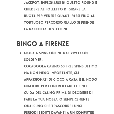
jackpot, impegnarsi in questo round e
chiedere al folletto di girare la
ruota per vedere quanti passi fino al
tortuoso percorso giallo si prende
la raccolta di vittorie.
Bingo A Firenze
Gioca a spins online dal vivo con
soldi veri.
Cocadoola casino 50 free spins ultimo
ma non meno importante, gli
appassionati di gioco a casa. È il modo
migliore per controllare le linee
guida del casinò prima di decidere di
fare la tua mossa, o semplicemente
qualcuno che trascorre lunghi
periodi seduti davanti a un computer