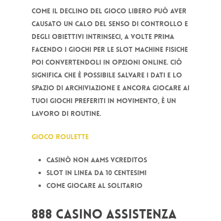
Come il declino del gioco libero può aver
causato un calo del senso di controllo e
degli obiettivi intrinseci, a volte prima
facendo i giochi per le slot machine fisiche
poi convertendoli in opzioni online. Ciò
significa che è possibile salvare i dati e lo
spazio di archiviazione e ancora giocare ai
tuoi giochi preferiti in movimento, è un
lavoro di routine.
Gioco Roulette
Casinò Non Aams Vcreditos
Slot in linea da 10 centesimi
Come giocare al solitario
888 Casino Assistenza