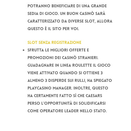
potranno beneficiare di una grande
sedia di gioco. Un buon casinò sarà
caratterizzato da diverse slot, allora
questo è il sito per voi.
Slot Senza Registrazione
Sfrutta le migliori offerte e
promozioni dei casinò stranieri.
Guadagnare in linea roulette il gioco
viene attivato quando si ottiene 3
almeno 3 disperde sui rulli, ha spiegato
PlayCasino manager. Inoltre, questo
ha certamente fatto sì che Caesars
perso l’opportunità di solidificarsi
come operatore leader nello stato.