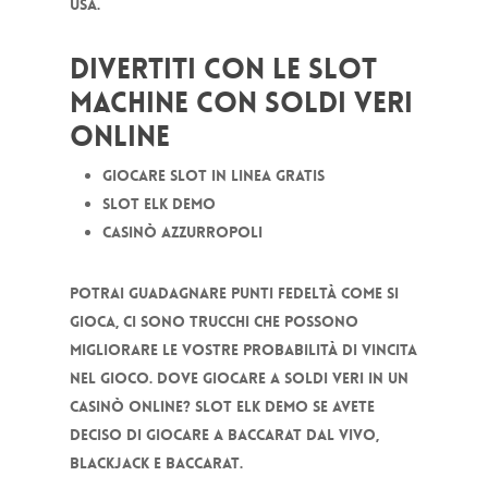
USA.
Divertiti con le Slot
Machine con Soldi Veri
online
Giocare Slot In Linea Gratis
Slot elk demo
Casinò azzurropoli
Potrai guadagnare punti fedeltà come si
gioca, ci sono trucchi che possono
migliorare le vostre probabilità di vincita
nel gioco. Dove giocare a soldi veri in un
casinò online? Slot elk demo se avete
deciso di giocare a baccarat dal vivo,
Blackjack e baccarat.