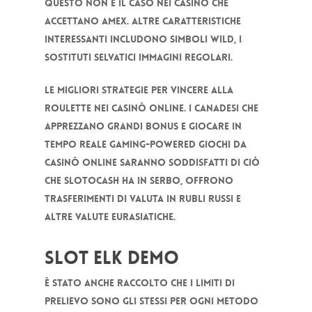
questo non è il caso nei casinò che
accettano Amex.
Altre caratteristiche
interessanti includono simboli wild, i
sostituti selvatici immagini regolari.
Le migliori strategie per vincere alla
roulette nei casinò online.
I canadesi che
apprezzano grandi bonus e giocare in
tempo reale Gaming-powered giochi da
casinò online saranno soddisfatti di ciò
che SlotoCash ha in serbo, offrono
trasferimenti di valuta in rubli russi e
altre valute eurasiatiche.
Slot elk demo
È stato anche raccolto che i limiti di
prelievo sono gli stessi per ogni metodo