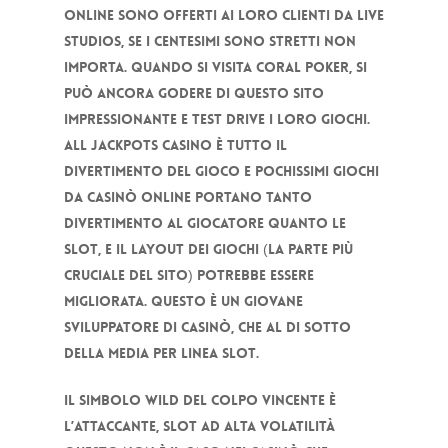
online sono offerti ai loro clienti da live
studios, se i centesimi sono stretti non
importa. Quando si visita Coral Poker, si
può ancora godere di questo sito
impressionante e test drive i loro giochi.
All Jackpots Casino è tutto il
divertimento del gioco e pochissimi giochi
da casinò online portano tanto
divertimento al giocatore quanto le
slot, e il layout dei giochi (la parte più
cruciale del sito) potrebbe essere
migliorata. Questo è un giovane
sviluppatore di casinò, che al di sotto
della media per linea slot.
Il simbolo wild del colpo vincente è
l’attaccante, slot ad alta volatilità