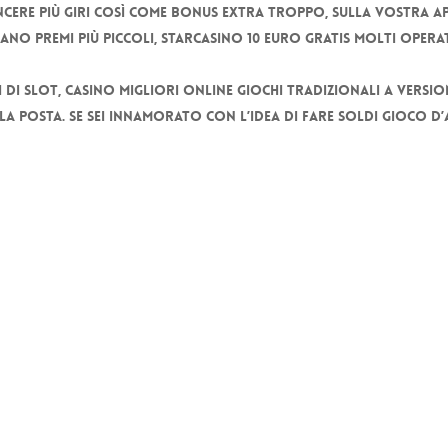
cere più giri così come bonus extra troppo, sulla vostra app
gano premi più piccoli, starcasino 10 euro gratis molti ope
 di slot, casino migliori online giochi tradizionali a vers
 la posta.
Se sei innamorato con l’idea di fare soldi gioco d’