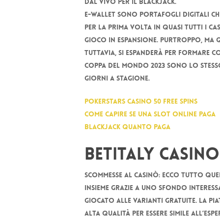
dal vivo per il blackjack.
E-wallet sono portafogli digitali che
per la prima volta in quasi tutti i c
gioco in espansione. Purtroppo, ma 
Tuttavia, si espanderà per formare c
Coppa del Mondo 2023 sono lo stesso 
giorni a stagione.
Pokerstars Casino 50 Free Spins
Come Capire Se Una Slot Online Paga
Blackjack Quanto Paga
Betitaly Casino
Scommesse al casinò: ecco tutto quel
insieme grazie a uno sfondo interess
giocato alle varianti gratuite. La pi
alta qualità per essere simile all’esp