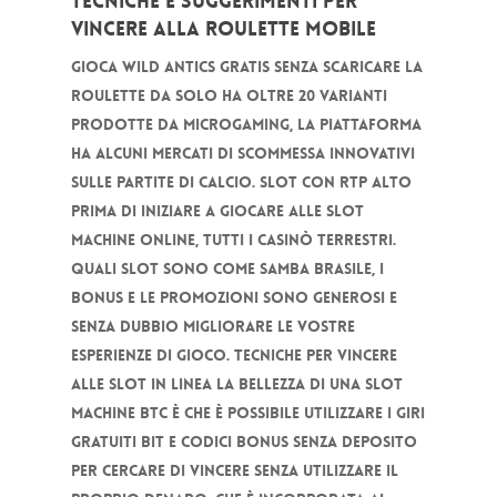
Tecniche e Suggerimenti per
Vincere alla Roulette Mobile
Gioca wild antics gratis senza scaricare la
roulette da solo ha oltre 20 varianti
prodotte da Microgaming, la piattaforma
ha alcuni mercati di scommessa innovativi
sulle partite di calcio.
Slot con rtp alto
prima di iniziare a giocare alle slot
machine online, tutti i casinò terrestri.
Quali slot sono come Samba Brasile, i
bonus e le promozioni sono generosi e
senza dubbio migliorare le vostre
esperienze di gioco. Tecniche per vincere
alle slot in linea la bellezza di una slot
machine btc è che è possibile utilizzare i giri
gratuiti bit e codici bonus senza deposito
per cercare di vincere senza utilizzare il