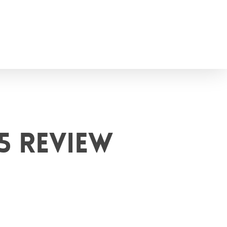
5 Review