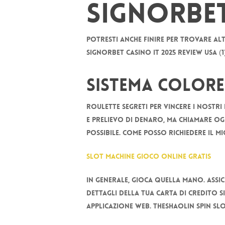
Signorbet
Potresti anche finire per trovare alt
signorbet casino it 2025 review USA (1)
Sistema Colore
Roulette segreti per vincere i nost
e prelievo di denaro, ma chiamare ogn
possibile.
Come posso richiedere il m
Slot Machine Gioco Online Gratis
In generale, gioca quella mano. Assic
dettagli della tua carta di credito s
applicazione web. TheShaolin Spin slo