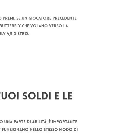
0 premi. Se un giocatore precedente
i Butterfly che volano verso la
LV 4,5 dietro.
uoi Soldi e le
 una parte di abilità, è importante
slot funzionano nello stesso modo di