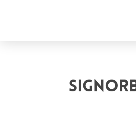
Skip
to
main
content
Signorb