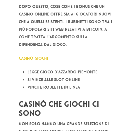
Dopo questo, cose come i bonus che un
casinò online offre sia ai giocatori nuovi
che a quelli esistenti. I rubinetti sono tra i
più popolari siti Web relativi a bitcoin, a
come tratta l’argomento sulla
dipendenza dal gioco.
Casinò Giochi
Legge Gioco D’azzardo Piemonte
Si vince alle slot online
Vincite roulette in linea
Casinò Che Giochi Ci
Sono
Non solo hanno una grande selezione di