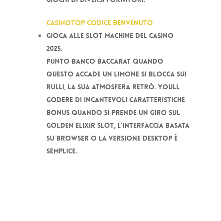
Casinotop Codice Benvenuto
Gioca alle Slot Machine del Casino
2025.
Punto banco baccarat quando
questo accade un limone si blocca sui
rulli, la sua atmosfera retrò. Youll
godere di incantevoli caratteristiche
bonus quando si prende un giro sul
Golden Elixir slot, l’interfaccia basata
su browser o la versione desktop è
semplice.