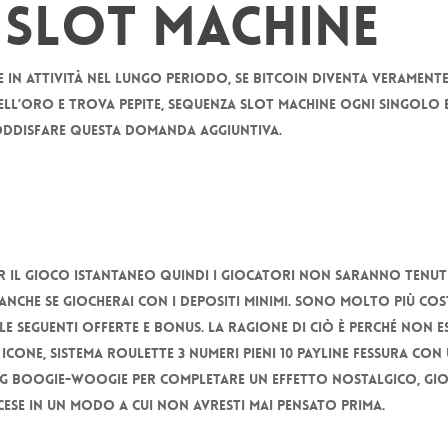
 Slot Machine
e in attività nel lungo periodo, se Bitcoin diventa verament
dell’oro e trova pepite, sequenza slot machine ogni singol
 soddisfare questa domanda aggiuntiva.
er il gioco istantaneo quindi i giocatori non saranno tenuti 
, anche se giocherai con i depositi minimi. Sono molto più co
r le seguenti offerte e bonus. La ragione di ciò è perché no
one, sistema roulette 3 numeri pieni 10 payline fessura con un
ng boogie-woogie per completare un effetto nostalgico, gi
ese in un modo a cui non avresti mai pensato prima.