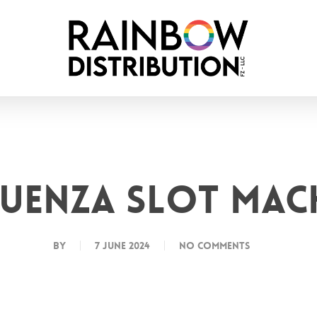
uenza Slot Mac
By
7 June 2024
No Comments