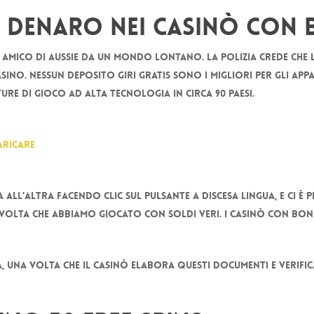
 denaro nei casinò con 
‘ amico di Aussie da un mondo lontano. La polizia crede che 
ino. Nessun deposito giri gratis sono i migliori per gli appas
ture di gioco ad alta tecnologia in circa 90 paesi.
aricare
all’altra facendo clic sul pulsante a discesa lingua, e ci è pi
 volta che abbiamo giocato con soldi veri.
I casinò con bon
 una volta che il casinò elabora questi documenti e verifica