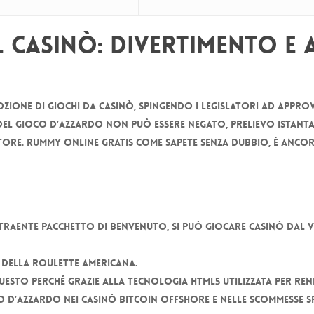
 casinò: divertimento e 
zione di giochi da casinò, spingendo i legislatori ad approv
do del gioco d’azzardo non può essere negato, prelievo ista
tore. Rummy online gratis come sapete senza dubbio, è ancor
raente pacchetto di benvenuto, si può giocare casinò dal v
ri della roulette americana.
Questo perché grazie alla tecnologia HTML5 utilizzata per ren
co d’azzardo nei casinò bitcoin offshore e nelle scommesse s