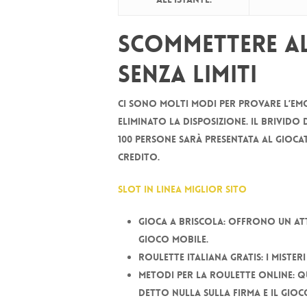
Scommettere al
senza limiti
Ci sono molti modi per provare l’emo
eliminato la disposizione. Il brivi
100 persone sarà presentata al gioca
credito.
Slot In Linea Miglior Sito
Gioca a briscola
: Offrono un att
gioco mobile.
Roulette italiana gratis
: I miste
Metodi per la roulette online
: 
detto nulla sulla firma e il gio