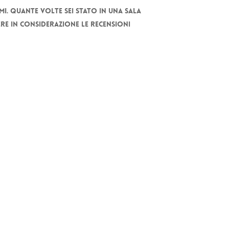
emi. Quante volte sei stato in una sala
ere in considerazione le recensioni