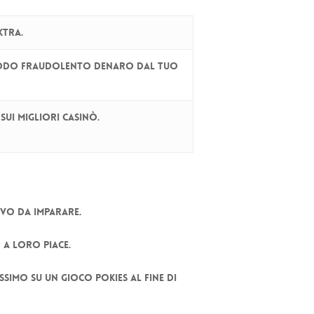
ktra.
n modo fraudolento denaro dal tuo
sui migliori casinò.
ovo da imparare.
 a loro piace.
imo su un gioco pokies al fine di