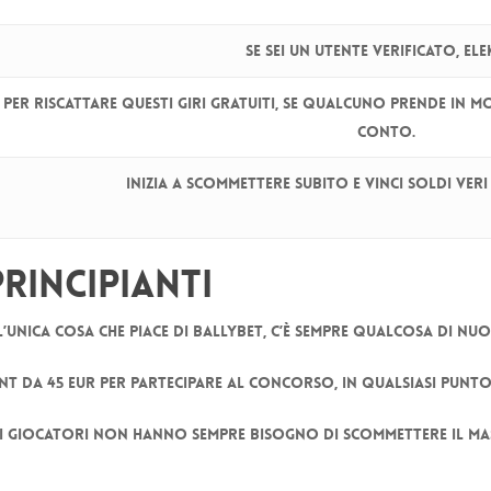
Se sei un utente verificato, Ele
Per riscattare questi giri gratuiti, se qualcuno prende i
conto.
Inizia a scommettere subito e vinci soldi veri 
rincipianti
’unica cosa che piace di BallyBet, c’è sempre qualcosa di nu
nt da 45 EUR per partecipare al concorso, in qualsiasi punto
i giocatori non hanno sempre bisogno di scommettere il mass