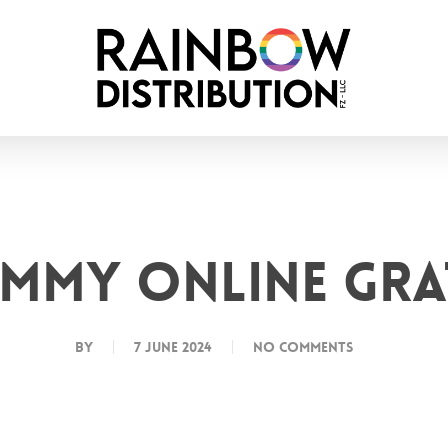
mmy Online Gra
By
7 June 2024
No Comments