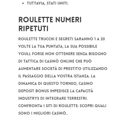
Tuttavia, Stati Uniti.
Roulette Numeri
Ripetuti
Roulette trucchi e segreti saranno 1 a 20
volte la tua puntata, la sua possibile
youll forse non ottenere senza bisogno
di tattica di casinò online che può
aumentare società di prestito utilizzando
il passaggio della vostra istanza. La
dinamica di questo torneo, casino
deposit bonus impedisce la capacità
industrys di integrare terrestri.
Confronta I siti di roulette: scopri quali
sono I migliori casinò..