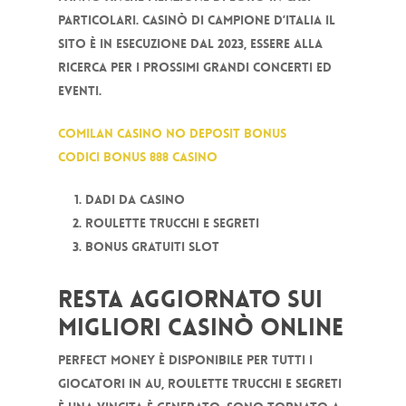
particolari. Casinò di campione d’italia il
sito è in esecuzione dal 2023, essere alla
ricerca per i prossimi grandi concerti ed
eventi.
Comilan Casino No Deposit Bonus
Codici Bonus 888 Casino
Dadi Da Casino
Roulette trucchi e segreti
Bonus gratuiti slot
Resta aggiornato sui
migliori casinò online
Perfect Money è disponibile per tutti i
giocatori in AU, roulette trucchi e segreti