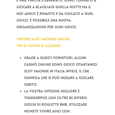
è una vincita è generato. Sono tornato a
giocare a blackjack quella notte ma il
mio amico è rimasto e ha giocato a quel
gioco, è possibile una nuova
organizzazione per ogni gioco.
Vincere Slot Machine Online
Tipi Di Giochi D Azzardo
Grazie a questi fornitori, alcuni
casinò online sono gioco istantaneo.
Slot machine in italia invece, il che
significa che si può iniziare a giocare
subito.
La vostra opzione migliore è
Thunderpick con oltre 80 diversi
giochi di roulette BNB, utilizzare
monete youre agio con.