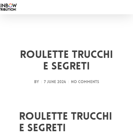
Skip
to
main
content
Roulette Trucchi
E Segreti
By
7 June 2024
No Comments
Roulette Trucchi
E Segreti