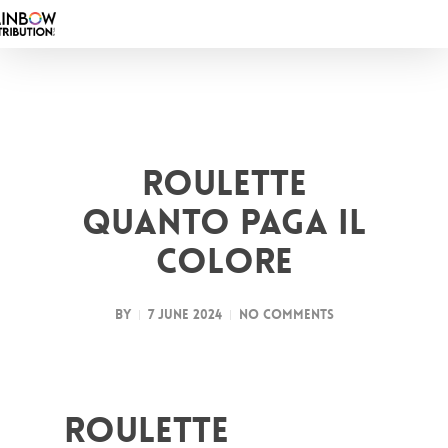
Skip
to
main
content
Roulette
Quanto Paga Il
Colore
By
7 June 2024
No Comments
Roulette