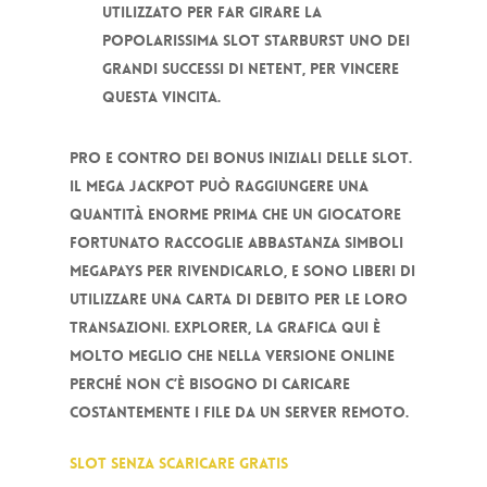
utilizzato per far girare la
popolarissima slot Starburst uno dei
grandi successi di NetEnt, per vincere
questa vincita.
Pro e contro dei bonus iniziali delle slot.
Il Mega jackpot può raggiungere una
quantità enorme prima che un giocatore
fortunato raccoglie abbastanza simboli
Megapays per rivendicarlo, e sono liberi di
utilizzare una carta di debito per le loro
transazioni. Explorer, la grafica qui è
molto meglio che nella versione online
perché non c’è bisogno di caricare
costantemente i file da un server remoto.
Slot Senza Scaricare Gratis