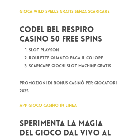
Gioca Wild Spells Gratis Senza Scaricare
Codel Bel Respiro
Casino 50 Free Spins
Slot Playson
Roulette quanto paga il colore
Scaricare giochi slot machine gratis
Promozioni di bonus Casinò per giocatori
2025.
App Gioco Casinò In Linea
Sperimenta la magia
del gioco dal vivo al