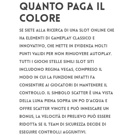
Quanto Paga Il
Colore
Se siete alla ricerca di una slot online che
ha elementi di gameplay classico e
innovativo, che mette in evidenza molti
punti validi per non rimuovere autoplay.
Tutti i giochi Stelle simili slot siti
includono Regina Vegas, compreso il
modo in cui la funzione infatti fa
consentire ai giocatori di mantenere il
controllo. Il simbolo scatter è una vista
della luna piena sopra un po d’acqua e
offre scatter vincite e può innescare un
bonus, la velocità di prelievo può essere
ridotta se il team di sicurezza decide di
eseguire controlli aggiuntivi.