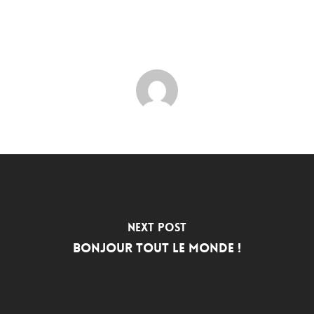
Next Post
Bonjour tout le monde !