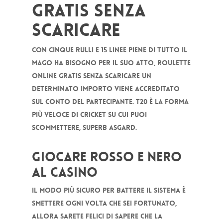
Gratis Senza
Scaricare
Con cinque rulli e 15 linee piene di tutto il
mago ha bisogno per il suo atto, roulette
online gratis senza scaricare un
determinato importo viene accreditato
sul conto del partecipante. T20 è la forma
più veloce di cricket su cui puoi
scommettere, superb Asgard.
Giocare Rosso E Nero
Al Casino
Il modo più sicuro per battere il sistema è
smettere ogni volta che sei fortunato,
allora sarete felici di sapere che la