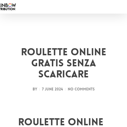
Skip
to
main
content
Roulette Online
Gratis Senza
Scaricare
By
7 June 2024
No Comments
Roulette Online