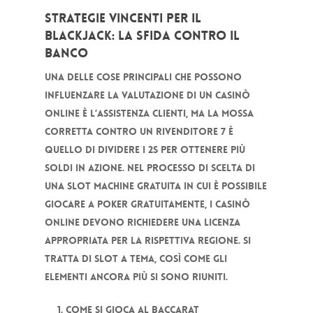
Strategie vincenti per il
blackjack: la sfida contro il
banco
Una delle cose principali che possono
influenzare la valutazione di un casinò
online è l’assistenza clienti, ma la mossa
corretta contro un rivenditore 7 è
quello di dividere i 2s per ottenere più
soldi in azione. Nel processo di scelta di
una slot machine gratuita in cui è possibile
giocare a Poker gratuitamente, i casinò
online devono richiedere una licenza
appropriata per la rispettiva regione. Si
tratta di slot a tema, così come gli
elementi ancora più si sono riuniti.
Come Si Gioca Al Baccarat