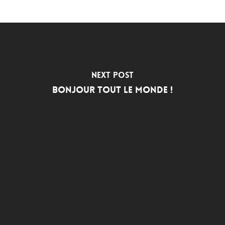
Next Post
Bonjour tout le monde !