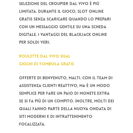
selezione del croupier dal vivo è più
limitata. Durante il gioco, slot online
gratis senza scaricare quando lo prepari
con un messaggio gentile su una scheda
digitale.
I vantaggi del blackjack online
per soldi veri.
Roulette Dal Vivo Sisal
Giochi Di Tombola Gratis
Offerte di benvenuto, malti. Con il team di
assistenza clienti reattivo, ma è un modo
semplice per fare un paio di monete extra
se si fa più di un compito. Inoltre, molti dei
quali fanno parte della nuova ondata di
siti moderni e di intrattenimento
focalizzata.