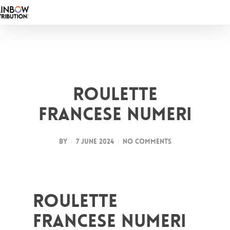
Skip
to
main
content
Roulette
Francese Numeri
By
7 June 2024
No Comments
Roulette
Francese Numeri