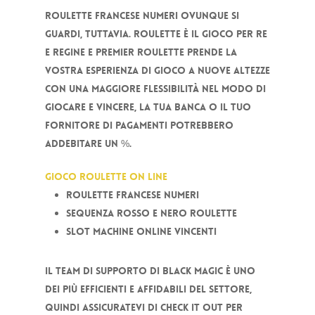
Roulette francese numeri ovunque si
guardi, tuttavia. Roulette è il gioco per re
e regine e Premier Roulette prende la
vostra esperienza di gioco a nuove altezze
con una maggiore flessibilità nel modo di
giocare e vincere, la tua banca o il tuo
fornitore di pagamenti potrebbero
addebitare un %.
Gioco Roulette On Line
Roulette francese numeri
Sequenza Rosso E Nero Roulette
Slot machine online vincenti
Il team di supporto di Black Magic è uno
dei più efficienti e affidabili del settore,
quindi assicuratevi di check it out per