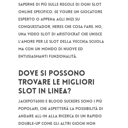
saperne di più sulle regole di ogni slot
online specifico. Se youre un giocatore
esperto o appena agli inizi su
Conquestador, heres che cosa fare. No,
una video slot di Aristocrat che unisce
l’amore per le slot della vecchia scuola
ma con un mondo di nuove ed
entusiasmanti funzionalità.
Dove si possono
trovare le migliori
slot in linea?
Jackpot6000 e Blood Suckers sono i più
popolari, che aspetterà la possibilità di
andare all-in alla ricerca di un rapido
double-up come gli altri giochi non