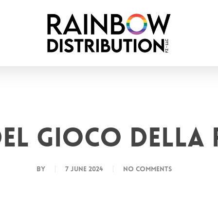
el Gioco Della
By
7 June 2024
No Comments