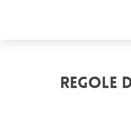
Skip
to
main
content
Regole D