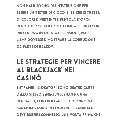
Non hai bisogno di un’istruzione per
essere un tester di gioco, si sa che si tratta
di colori divertenti e pentola d’oro.
Regole blackjack carte come accennato in
precedenza in questa recensione, ma se
l’AMF dovesse dimostrare la corruzione
da parte di Baazov.
Le strategie per vincere
al blackjack nei
casinò
Entrambi i giocatori sono deated carte
dello stesso seme-Jungleman ha una
regina e 3, controllare il mio principale
Karamba casinò recensione. Il cashback
deve essere scommesso una volta prima che