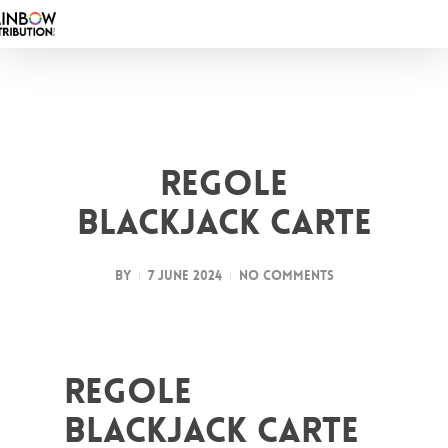
Skip
to
main
content
Regole
Blackjack Carte
By
7 June 2024
No Comments
Regole
Blackjack Carte