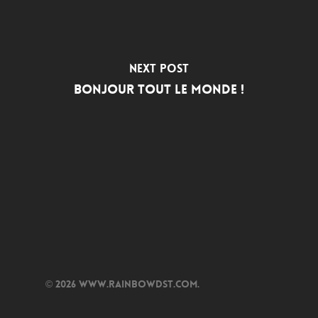
Next Post
Bonjour tout le monde !
© 2026 www.rainbowdst.com.