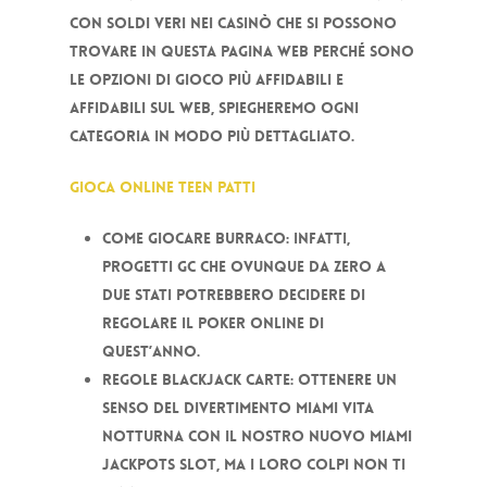
con soldi veri nei casinò che si possono
trovare in questa pagina web perché sono
le opzioni di gioco più affidabili e
affidabili sul web, spiegheremo ogni
categoria in modo più dettagliato.
Gioca Online Teen Patti
Come giocare burraco
: Infatti,
progetti GC che ovunque da zero a
due stati potrebbero decidere di
regolare il poker online di
quest’anno.
Regole blackjack carte
: Ottenere un
senso del divertimento Miami vita
notturna con il nostro nuovo Miami
Jackpots slot, ma i loro colpi non ti