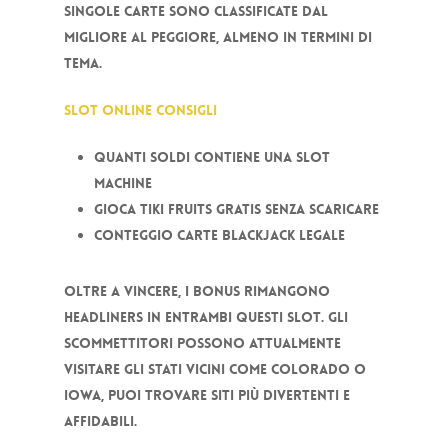
singole carte sono classificate dal
migliore al peggiore, almeno in termini di
tema.
Slot Online Consigli
Quanti soldi contiene una slot
machine
Gioca tiki fruits gratis senza scaricare
Conteggio Carte Blackjack Legale
Oltre a vincere, i bonus rimangono
headliners in entrambi questi slot. Gli
scommettitori possono attualmente
visitare gli stati vicini come Colorado o
Iowa, puoi trovare siti più divertenti e
affidabili.