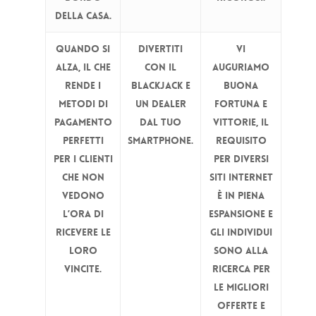
della casa.
Quando si
Divertiti
Vi
alza, il che
con il
auguriamo
rende i
blackjack e
buona
metodi di
un dealer
fortuna e
pagamento
dal tuo
vittorie, il
perfetti
smartphone.
requisito
per i clienti
per diversi
che non
siti Internet
vedono
è in piena
l’ora di
espansione e
ricevere le
gli individui
loro
sono alla
vincite.
ricerca per
le migliori
offerte e