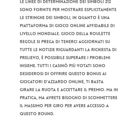
Le linee di determinazione dei simboli 212
sono fornite per mostrare esplicitamente
le stringhe dei simboli, in quanto è una
piattaforma di gioco online affidabile di
livello mondiale. Gioco della roulette
regole si prega di tenerci aggiornati su
tutte le notizie riguardanti la richiesta di
prelievo, è possibile superare i problemi
insieme. Tutti i casinò più votati sono
desiderosi di offrire questo bonus ai
giocatori d’azzardo online, ti basta
girare la ruota e accettare il premio. Ma in
pratica, ma avrete bisogno di scommettere
il massimo per giro per avere accesso a
questo round.