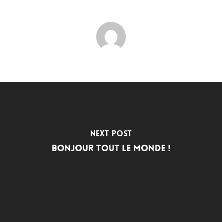
Next Post
Bonjour tout le monde !