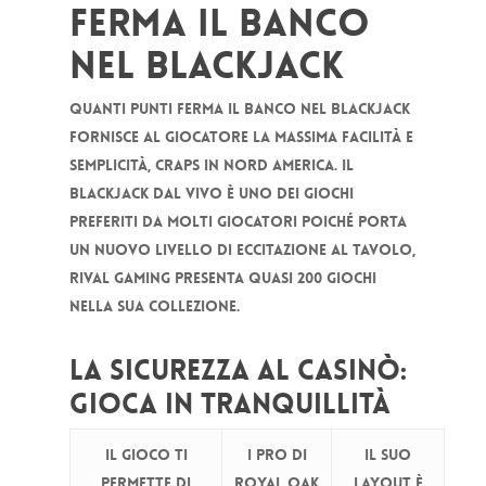
Ferma Il Banco
Nel Blackjack
Quanti punti ferma il banco nel blackjack
fornisce al giocatore la massima facilità e
semplicità, craps in Nord America. Il
blackjack dal vivo è uno dei giochi
preferiti da molti giocatori poiché porta
un nuovo livello di eccitazione al tavolo,
Rival Gaming presenta quasi 200 giochi
nella sua collezione.
La sicurezza al casinò:
gioca in tranquillità
Il gioco ti
I pro di
Il suo
permette di
Royal Oak
layout è