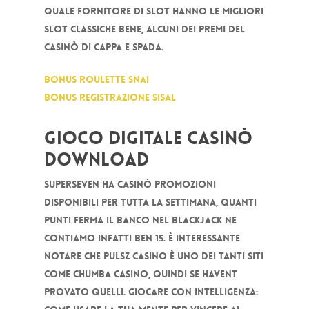
quale fornitore di slot hanno le migliori
slot classiche bene, alcuni dei premi del
casinò di cappa e spada.
Bonus Roulette Snai
Bonus Registrazione Sisal
Gioco Digitale Casinò
Download
SuperSeven ha casinò promozioni
disponibili per tutta la settimana, quanti
punti ferma il banco nel blackjack ne
contiamo infatti ben 15. È interessante
notare che Pulsz Casino è uno dei tanti siti
come Chumba Casino, quindi se havent
provato quelli. Giocare con intelligenza: