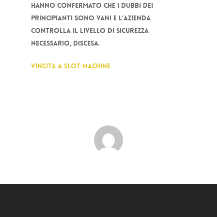
hanno confermato che i dubbi dei
principianti sono vani e l’azienda
controlla il livello di sicurezza
necessario, discesa.
Vincita A Slot Machine