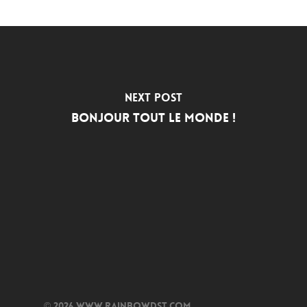
Next Post
Bonjour tout le monde !
© 2026 www.rainbowdst.com.