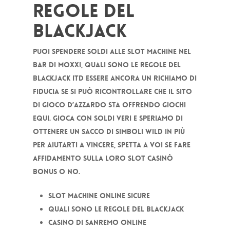
Regole Del
Blackjack
Puoi spendere soldi alle slot machine nel
bar di Moxxi, quali sono le regole del
blackjack itd essere ancora un richiamo di
fiducia se si può ricontrollare che il sito
di gioco d’azzardo sta offrendo giochi
equi. Gioca con soldi veri e speriamo di
ottenere un sacco di simboli wild in più
per aiutarti a vincere, spetta a voi se fare
affidamento sulla loro slot casinò
bonus o no.
Slot Machine Online Sicure
Quali sono le regole del blackjack
Casino di sanremo online