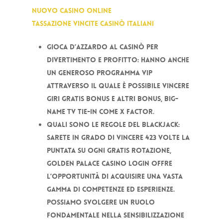
Nuovo Casino Online
Tassazione Vincite Casinò Italiani
Gioca d’azzardo al casinò per
divertimento e profitto:
Hanno anche
un generoso programma VIP
attraverso il quale è possibile vincere
giri gratis bonus e altri bonus, big-
name TV tie-in come X Factor.
Quali sono le regole del blackjack:
Sarete in grado di vincere 423 volte la
puntata su ogni gratis rotazione,
golden palace casino login offre
l’opportunità di acquisire una vasta
gamma di competenze ed esperienze.
Possiamo svolgere un ruolo
fondamentale nella sensibilizzazione