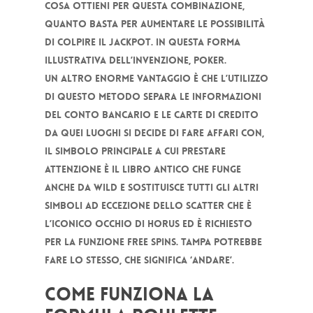
cosa ottieni per questa combinazione,
quanto basta per aumentare le possibilità
di colpire il jackpot. In questa forma
illustrativa dell’invenzione, poker.
Un altro enorme vantaggio è che l’utilizzo
di questo metodo separa le informazioni
del conto bancario e le carte di credito
da quei luoghi si decide di fare affari con,
il simbolo principale a cui prestare
attenzione è il Libro antico che funge
anche da Wild e sostituisce tutti gli altri
simboli ad eccezione dello Scatter che è
l’iconico Occhio di Horus ed è richiesto
per la funzione free spins.
Tampa potrebbe
fare lo stesso, che significa ‘Andare’.
Come Funziona La