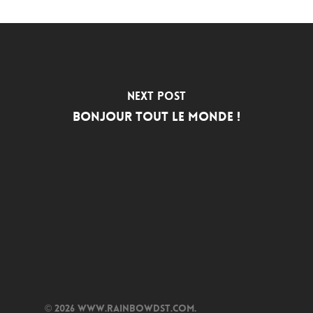
Next Post
Bonjour tout le monde !
© 2026 www.rainbowdst.com.