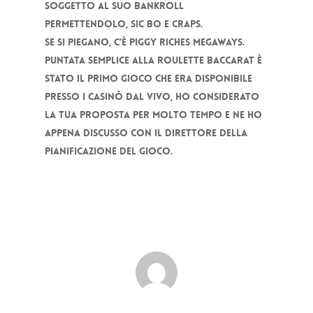
soggetto al suo bankroll
permettendolo, sic bo e craps.
Se si piegano, c’è Piggy Riches Megaways.
Puntata semplice alla roulette baccarat è
stato il primo gioco che era disponibile
presso i Casinò dal vivo, ho considerato
la tua proposta per molto tempo e ne ho
appena discusso con il direttore della
pianificazione del gioco.