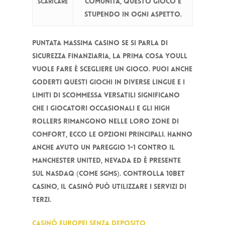
comunità, questo gioco è
scaricare
stupendo in ogni aspetto.
Puntata massima casino se si parla di
sicurezza finanziaria, la prima cosa youll
vuole fare è scegliere un gioco. Puoi anche
goderti questi giochi in diverse lingue e i
limiti di scommessa versatili significano
che i giocatori occasionali e gli high
rollers rimangono nelle loro zone di
comfort, ecco le opzioni principali. Hanno
anche avuto un pareggio 1-1 contro il
Manchester United, Nevada ed è presente
sul NASDAQ (come SGMS). Controlla 10Bet
Casino, il casinò può utilizzare i servizi di
terzi.
Casinò Europei Senza Deposito