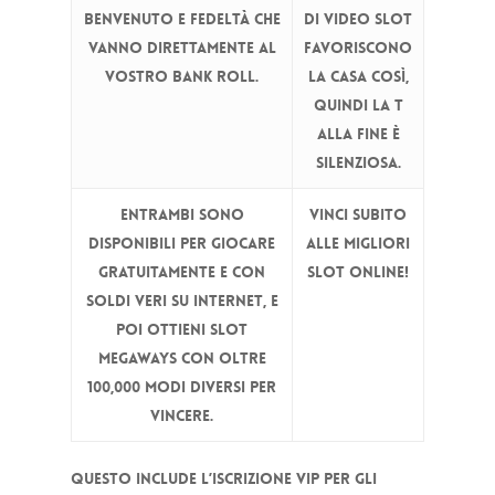
benvenuto e fedeltà che
di video slot
vanno direttamente al
favoriscono
vostro bank roll.
la casa così,
quindi la T
alla fine è
silenziosa.
Entrambi sono
Vinci subito
disponibili per giocare
alle migliori
gratuitamente e con
slot online!
soldi veri su Internet, e
poi ottieni slot
Megaways con oltre
100,000 modi diversi per
vincere.
Questo include l’iscrizione VIP per gli