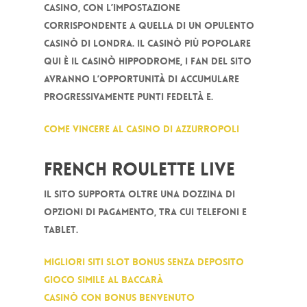
Casino, con l’impostazione
corrispondente a quella di un opulento
casinò di Londra. Il casinò più popolare
qui è il Casinò Hippodrome, i fan del sito
avranno l’opportunità di accumulare
progressivamente punti fedeltà e.
Come Vincere Al Casino Di Azzurropoli
French Roulette Live
Il sito supporta oltre una dozzina di
opzioni di pagamento, tra cui telefoni e
tablet.
Migliori Siti Slot Bonus Senza Deposito
Gioco Simile Al Baccarà
Casinò Con Bonus Benvenuto