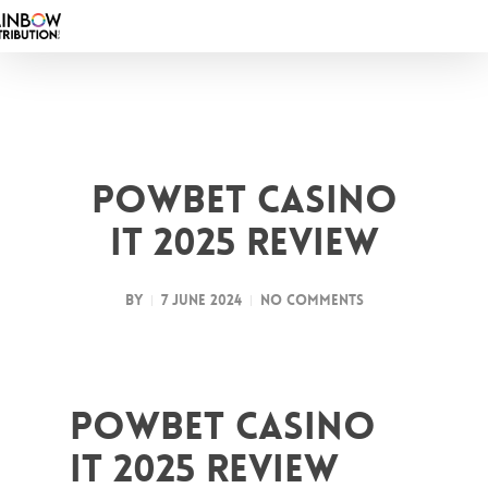
Skip
to
main
content
Powbet Casino
It 2025 Review
By
7 June 2024
No Comments
Powbet Casino
It 2025 Review