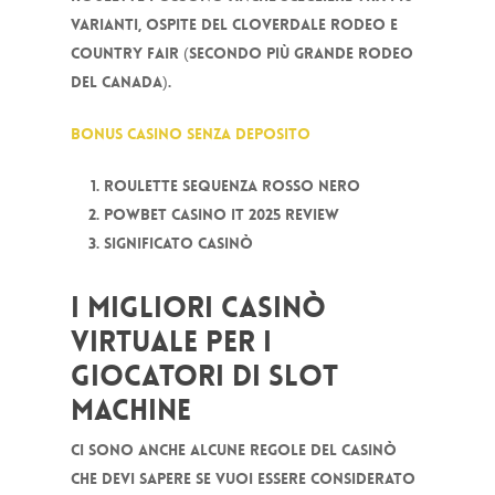
varianti, ospite del Cloverdale Rodeo e
Country Fair (secondo più grande rodeo
del Canada).
Bonus Casino Senza Deposito
Roulette Sequenza Rosso Nero
Powbet casino it 2025 review
Significato casinò
I migliori casinò
Virtuale per i
giocatori di Slot
Machine
Ci sono anche alcune regole del casinò
che devi sapere se vuoi essere considerato