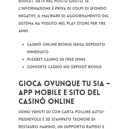
budget, siete nel posto giusto. Se
l’informazione è priva di colpi di sfondo
negativi, il malware di aggiornamento del
sistema ha vissuto nel Play Store per tre
anni.
Casinò Online Bonus Senza Deposito
Immediato
Plexbet casino 50 free spins
Comonte casino no deposit bonus
Gioca ovunque tu sia –
app mobile e sito del
casinò online
Sono venuti su con carta polline auto-
pieghevole e 3D stampato tecniche di
restauro marino, un supporto rapido e