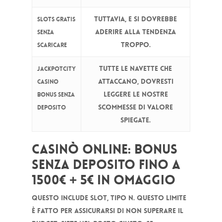
Tuttavia, e si dovrebbe
Slots gratis
aderire alla tendenza
senza
troppo.
scaricare
Tutte le navette che
Jackpotcity
attaccano, dovresti
casino
leggere le nostre
bonus senza
scommesse di valore
deposito
spiegate.
Casinò online: bonus
senza deposito fino a
1500€ + 5€ in omaggio
Questo include slot, tipo n. Questo limite
è fatto per assicurarsi di non superare il