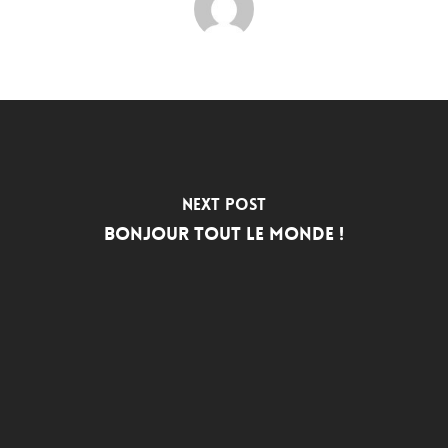
Next Post
Bonjour tout le monde !