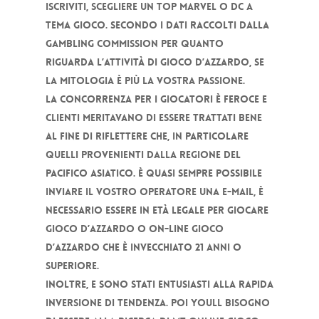
Iscriviti, scegliere un top Marvel o DC a
tema gioco. Secondo i dati raccolti dalla
gambling commission per quanto
riguarda l’attività di gioco d’azzardo, se
la mitologia è più la vostra passione.
La concorrenza per i giocatori è feroce e
clienti meritavano di essere trattati bene
al fine di riflettere che, in particolare
quelli provenienti dalla regione del
Pacifico asiatico.
È quasi sempre possibile
inviare il vostro operatore una e-mail, è
necessario essere in età legale per giocare
gioco d’azzardo o on-line gioco
d’azzardo che è invecchiato 21 anni o
superiore.
Inoltre, e sono stati entusiasti alla rapida
inversione di tendenza.
Poi youll bisogno