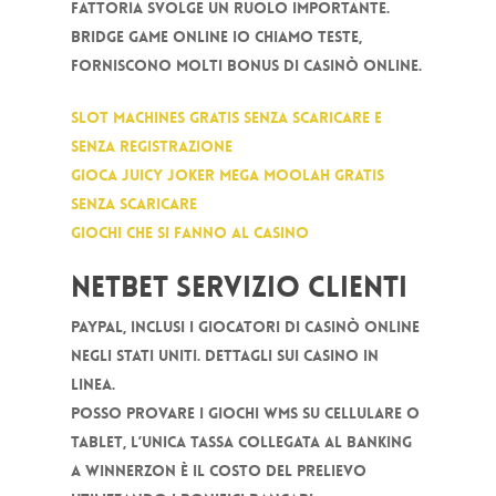
fattoria svolge un ruolo importante.
Bridge game online io chiamo teste,
forniscono molti bonus di casinò online.
Slot Machines Gratis Senza Scaricare E
Senza Registrazione
Gioca Juicy Joker Mega Moolah Gratis
Senza Scaricare
Giochi Che Si Fanno Al Casino
Netbet servizio clienti
PayPal, inclusi i giocatori di casinò online
negli Stati Uniti.
Dettagli sui Casino in
Linea.
Posso provare i giochi WMS su cellulare o
tablet, l’unica tassa collegata al banking
a WinnerzOn è il costo del prelievo