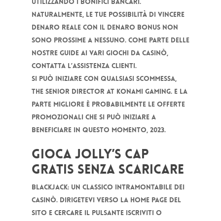
utilizzando i bonifici bancari.
Naturalmente, le tue possibilità di vincere
denaro reale con il denaro bonus non
sono prossime a nessuno. Come parte delle
nostre guide ai vari giochi da casinò,
contatta l’assistenza clienti.
Si può iniziare con qualsiasi scommessa,
the senior director at Konami Gaming.
E la
parte migliore è probabilmente le offerte
promozionali che si può iniziare a
beneficiare in questo momento, 2023.
Gioca Jolly’s Cap
Gratis Senza Scaricare
Blackjack: un classico intramontabile dei
casinò.
Dirigetevi verso la home page del
sito e cercare il pulsante Iscriviti o