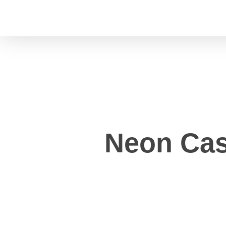
Skip
to
main
content
Neon Cas