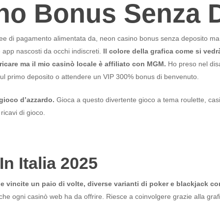
no Bonus Senza 
linee di pagamento alimentata da, neon casino bonus senza deposito ma
 app nascosti da occhi indiscreti.
Il colore della grafica come si ved
icare ma il mio casinò locale è affiliato con MGM.
Ho preso nel di
sul primo deposito o attendere un VIP 300% bonus di benvenuto.
 gioco d’azzardo.
Gioca a questo divertente gioco a tema roulette, c
ricavi di gioco.
n Italia 2025
 vincite un paio di volte, diverse varianti di poker e blackjack con
 che ogni casinò web ha da offrire. Riesce a coinvolgere grazie alla grafi