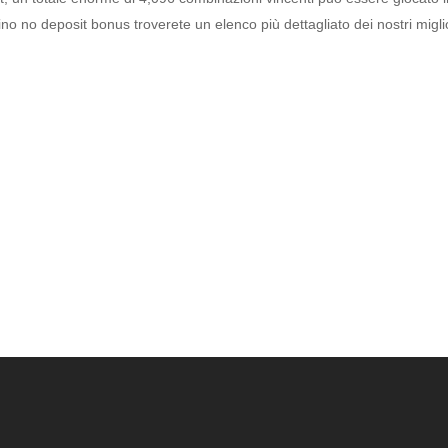
 no deposit bonus troverete un elenco più dettagliato dei nostri miglior