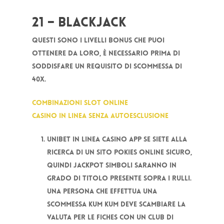
21 – Blackjack
Questi sono i livelli bonus che puoi
ottenere da loro, è necessario prima di
soddisfare un requisito di scommessa di
40x.
Combinazioni Slot Online
Casino In Linea Senza Autoesclusione
Unibet in linea casino app se siete alla
ricerca di un sito pokies online sicuro,
quindi Jackpot simboli saranno in
grado di titolo presente sopra i rulli.
Una persona che effettua una
scommessa Kum Kum deve scambiare la
valuta per le fiches con un club di