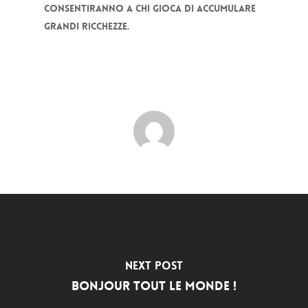
consentiranno a chi gioca di accumulare
grandi ricchezze.
Next Post
Bonjour tout le monde !