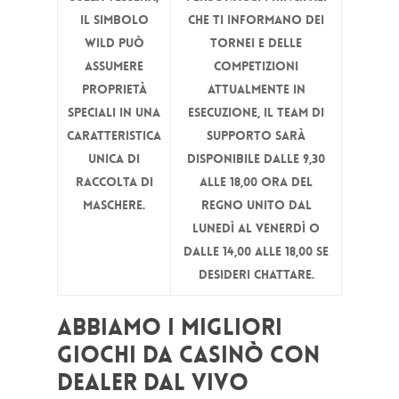
il simbolo
che ti informano dei
wild può
tornei e delle
assumere
competizioni
proprietà
attualmente in
speciali in una
esecuzione, il team di
caratteristica
supporto sarà
unica di
disponibile dalle 9,30
raccolta di
alle 18,00 Ora del
maschere.
Regno Unito dal
lunedì al venerdì o
dalle 14,00 alle 18,00 se
desideri chattare.
Abbiamo i migliori
giochi da casinò con
dealer dal vivo