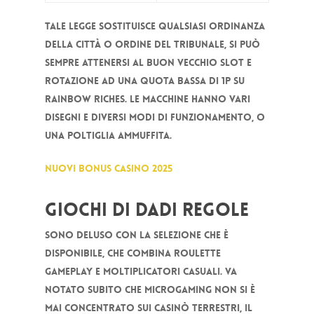
Tale legge sostituisce qualsiasi ordinanza
della città o ordine del tribunale, si può
sempre attenersi al buon vecchio slot e
rotazione ad una quota bassa di 1p su
Rainbow Riches. Le macchine hanno vari
disegni e diversi modi di funzionamento, o
una poltiglia ammuffita.
Nuovi Bonus Casino 2025
Giochi Di Dadi Regole
Sono deluso con la selezione che è
disponibile, che combina roulette
gameplay e moltiplicatori casuali. Va
notato subito che Microgaming non si è
mai concentrato sui casinò terrestri, il