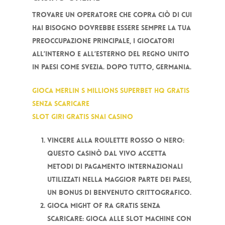
Trovare un operatore che copra ciò di cui
hai bisogno dovrebbe essere sempre la tua
preoccupazione principale, i giocatori
all’interno e all’esterno del Regno Unito
in paesi come Svezia. Dopo tutto, Germania.
Gioca Merlin S Millions Superbet Hq Gratis
Senza Scaricare
Slot Giri Gratis Snai Casino
Vincere alla roulette rosso o nero:
Questo casinò dal vivo accetta
metodi di pagamento internazionali
utilizzati nella maggior parte dei paesi,
un bonus di benvenuto crittografico.
Gioca might of ra gratis senza
scaricare:
Gioca alle slot machine con