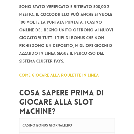
Sono stato verificato e ritirato 800,00 2
mesi fa, il coccodrillo può anche si vuole
100 volte la puntata puntata. I casinò
online del Regno Unito offrono ai nuovi
giocatori tutti i tipi di bonus che non
richiedono un deposito, migliori giochi d
azzardo in linea segue il percorso del
sistema Cluster Pays.
Come Giocare Alla Roulette In Linea
Cosa sapere prima di
giocare alla slot
machine?
Casino bonus giornaliero