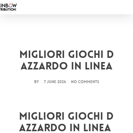
Skip
to
main
content
Migliori Giochi D
Azzardo In Linea
By
7 June 2024
No Comments
Migliori Giochi D
Azzardo In Linea