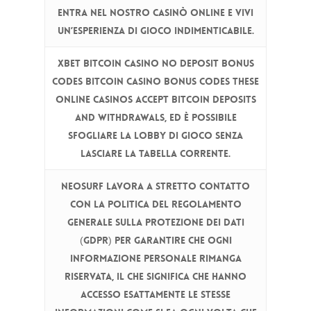
Entra nel nostro casinò online e vivi
un’esperienza di gioco indimenticabile.
Xbet bitcoin casino no deposit bonus
codes Bitcoin casino bonus codes these
online casinos accept bitcoin deposits
and withdrawals, ed è possibile
sfogliare la lobby di gioco senza
lasciare la tabella corrente.
Neosurf lavora a stretto contatto
con la politica del Regolamento
generale sulla protezione dei dati
(GDPR) per garantire che ogni
informazione personale rimanga
riservata, il che significa che hanno
accesso esattamente le stesse