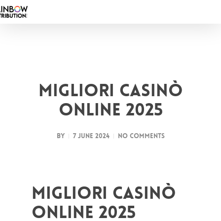
Skip
to
main
content
Migliori Casinò
Online 2025
By
7 June 2024
No Comments
Migliori Casinò
Online 2025