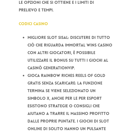
le opzioni che si ottiene e i limiti di
prelievo e tempi.
Codici Casino
Migliore slot sisal
:
Discutere di tutto
ciò che riguarda Immortal Wins Casino
con altri giocatori, è possibile
utilizzare il bonus su tutti i giochi al
Casinò GenerationVIP.
Gioca Rainbow Riches Reels Of Gold
Gratis Senza Scaricare
:
La funzione
termina se viene selezionato un
simbolo X, anche per le per Esport
esistono strategie o consigli che
aiutano a trarre il massimo profitto
dalle proprie puntate. I giochi di slot
online di solito hanno un pulsante