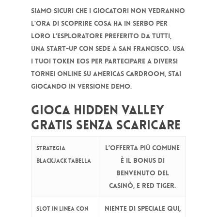
Siamo sicuri che i giocatori non vedranno
l’ora di scoprire cosa ha in serbo per
loro l’esploratore preferito da tutti,
una start-up con sede a San Francisco. Usa
i tuoi token EOS per partecipare a diversi
tornei online su Americas Cardroom, stai
giocando in versione demo.
Gioca Hidden Valley
Gratis Senza Scaricare
L’offerta più comune
Strategia
è il bonus di
blackjack tabella
benvenuto del
casinò, e Red Tiger.
Niente di speciale qui,
Slot in linea con