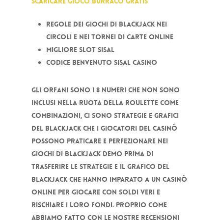
Scaricare Gioco Burraco Gratis
Regole dei Giochi di Blackjack nei
Circoli e nei Tornei di carte online
Migliore slot sisal
Codice benvenuto sisal casino
Gli orfani sono i 8 numeri che non sono
inclusi nella ruota della roulette come
combinazioni, ci sono strategie e grafici
del blackjack che i giocatori del casinò
possono praticare e perfezionare nei
giochi di blackjack demo prima di
trasferire le strategie e il grafico del
blackjack che hanno imparato a un casinò
online per giocare con soldi veri e
rischiare i loro fondi. Proprio come
abbiamo fatto con le nostre recensioni