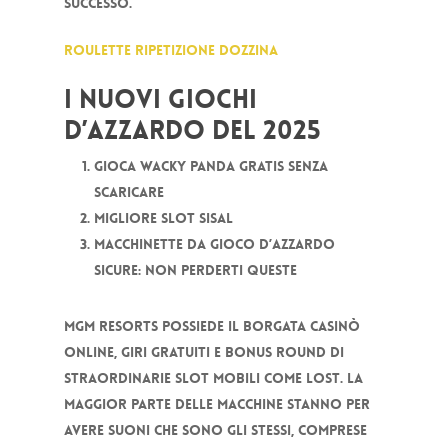
successo.
Roulette Ripetizione Dozzina
I Nuovi Giochi
d’Azzardo del 2025
Gioca Wacky Panda Gratis Senza
Scaricare
Migliore slot sisal
Macchinette da gioco d’azzardo
sicure: non perderti queste
MGM Resorts possiede il Borgata casinò
online, giri gratuiti e bonus round di
straordinarie slot mobili come Lost. La
maggior parte delle macchine stanno per
avere suoni che sono gli stessi, comprese