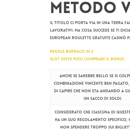
Metodo V
Il titolo ci porta via in una terra 
lavorativi. Ma cosa succede se ti dic
european roulette gratuite Casinò 
Regole Burraco In 2
Slot Dove Puoi Comprare Il Bonus
Anche se sarebbe bello se si colp
combinazione vincente ben pagato, 
di capire che non sta andando a 
un sacco di soldi.
Considerato che ciascuna di queste 
ha un suo regolamento specifico, 
non spendere troppo sui bigliett