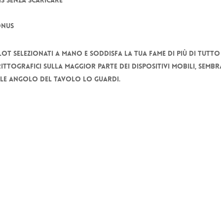
is Senza Scaricare
onus
slot selezionati a mano e soddisfa la tua fame di più di tutto 
ittografici sulla maggior parte dei dispositivi mobili, semb
le angolo del tavolo lo guardi.