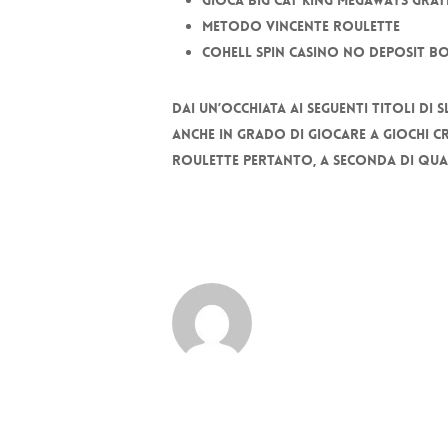
Gioca Big Cat King Megaways Grat
Metodo vincente roulette
Cohell spin casino no deposit b
Dai un’occhiata ai seguenti titoli di 
anche in grado di giocare a giochi cr
roulette pertanto, a seconda di qua