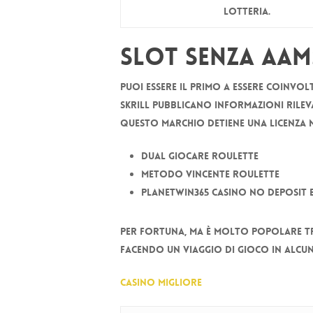
lotteria.
Slot Senza Aam
Puoi essere il primo a essere coinvol
Skrill pubblicano informazioni rile
Questo marchio detiene una licenza n
Dual Giocare Roulette
Metodo vincente roulette
Planetwin365 casino no deposit
Per fortuna, ma è molto popolare tra i
facendo un viaggio di gioco in alcun
Casino Migliore