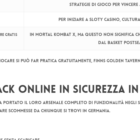
Strategie di gioco per vincere 
Per iniziare a Sloty Casino, cultura
In Mortal Kombat X, ma questo non significa che
re gratis
dal basket postse
iocare si può far pratica gratuitamente, Finns Golden Tave
ck online in sicurezza in 
ortato il loro arsenale completo di funzionalità negli Stat
are scommesse da chiunque si trovi in Germania.