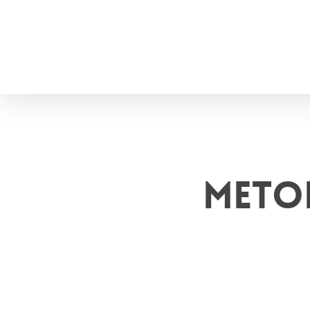
Skip
to
main
content
Meto